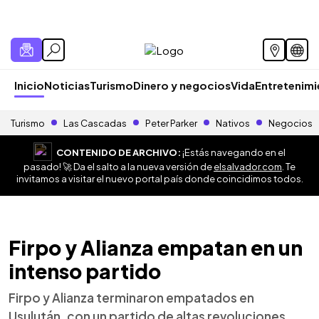
Inicio
Noticias
Turismo
Dinero y negocios
Vida
Entretenim
Turismo
Las Cascadas
Peter Parker
Nativos
Negocios
CONTENIDO DE ARCHIVO:
¡Estás navegando en el
pasado! 🚀 Da el salto a la nueva versión de
elsalvador.com
. Te
invitamos a visitar el nuevo portal país donde coincidimos todos.
Firpo y Alianza empatan en un
intenso partido
Firpo y Alianza terminaron empatados en
Usulután, con un partido de altas revoluciones,