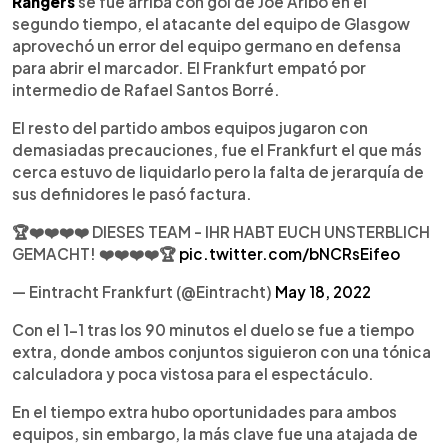
Rangers
se fue arriba con gol de Joe Aribo en el
segundo tiempo, el atacante del equipo de Glasgow
aprovechó un error del equipo germano en defensa
para abrir el marcador. El Frankfurt empató por
intermedio de Rafael Santos Borré.
El resto del partido ambos equipos jugaron con
demasiadas precauciones, fue el Frankfurt el que más
cerca estuvo de liquidarlo pero la falta de jerarquía de
sus definidores le pasó factura.
🏆❤️❤️❤️❤️ DIESES TEAM - IHR HABT EUCH UNSTERBLICH
GEMACHT! ❤️❤️❤️❤️🏆
pic.twitter.com/bNCRsEifeo
— Eintracht Frankfurt (@Eintracht)
May 18, 2022
Con el 1-1 tras los 90 minutos el duelo se fue a tiempo
extra, donde ambos conjuntos siguieron con una tónica
calculadora y poca vistosa para el espectáculo.
En el tiempo extra hubo oportunidades para ambos
equipos, sin embargo, la más clave fue una atajada de