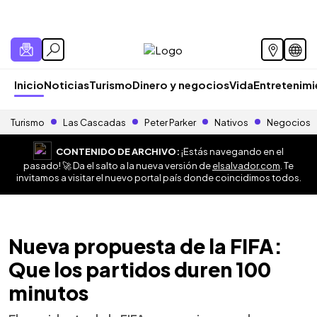
Inicio
Noticias
Turismo
Dinero y negocios
Vida
Entretenim
Turismo
Las Cascadas
Peter Parker
Nativos
Negocios
CONTENIDO DE ARCHIVO:
¡Estás navegando en el
pasado! 🚀 Da el salto a la nueva versión de
elsalvador.com
. Te
invitamos a visitar el nuevo portal país donde coincidimos todos.
Nueva propuesta de la FIFA:
Que los partidos duren 100
minutos