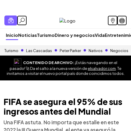
Inicio
Noticias
Turismo
Dinero y negocios
Vida
Entretenim
Turismo
Las Cascadas
Peter Parker
Nativos
Negocios
CONTENIDO DE ARCHIVO:
¡Estás navegando en el
pasado! 🚀 Da el salto a la nueva versión de
elsalvador.com
. Te
invitamos a visitar el nuevo portal país donde coincidimos todos.
FIFA se asegura el 95% de sus
ingresos antes del Mundial
Una FIFA astuta. No importa que estalle en este
2022 la III Guerra Mundial, el ente ya aseguró la