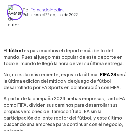
Por
Fernando Medina
Publicado el 22 de julio de 2022
0:00
►
Escuchar artículo
El
fútbol
es para muchos el deporte más bello del
mundo. Pues al juego más popular de este deporte en
todo el mundo le llegó la hora de ver su última entrega.
No, no es la más reciente, es justo la última.
FIFA 23
será
la última edición del mítico videojuego de fútbol
desarrollado por EA Sports en colaboración con FIFA.
A partir de la campaña 2024 ambas empresas, tanto EA
como FIFA, dividen sus caminos para desarrollar sus
propias versiones del famoso título. EA sin la
participación del ente rector del fútbol, y este último
buscando una empresa para continuar con el negocio,
en teoría.