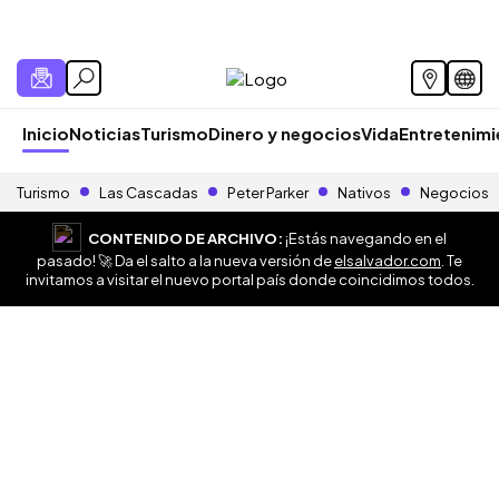
Inicio
Noticias
Turismo
Dinero y negocios
Vida
Entretenim
Turismo
Las Cascadas
Peter Parker
Nativos
Negocios
CONTENIDO DE ARCHIVO:
¡Estás navegando en el
pasado! 🚀 Da el salto a la nueva versión de
elsalvador.com
. Te
invitamos a visitar el nuevo portal país donde coincidimos todos.