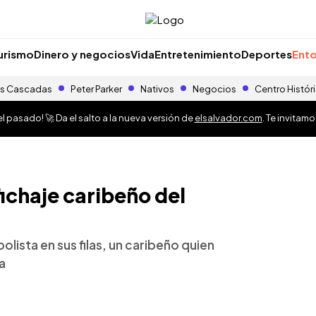
urismo
Dinero y negocios
Vida
Entretenimiento
Deportes
Ento
s Cascadas
Peter Parker
Nativos
Negocios
Centro Histór
 pasado! 🚀 Da el salto a la nueva versión de
elsalvador.com
. Te invitam
ichaje caribeño del
lista en sus filas, un caribeño quien
a