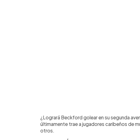
¿Logrará Beckford golear en su segunda aven
últimamente trae a jugadores caribeños de m
otros.