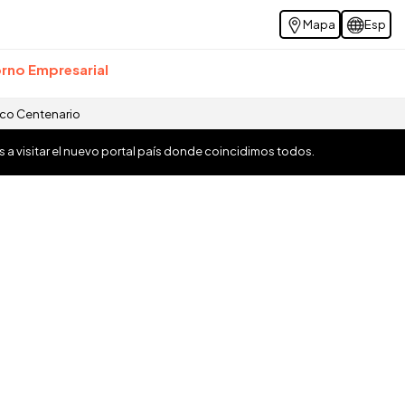
Mapa
Esp
rno Empresarial
ico Centenario
os a visitar el nuevo portal país donde coincidimos todos.