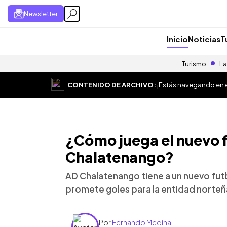
Newsletter
Inicio
Noticias
T
Turismo
La
CONTENIDO DE ARCHIVO:
¡Estás navegando en el
¿Cómo juega el nuevo f
Chalatenango?
AD Chalatenango tiene a un nuevo futbo
promete goles para la entidad norteñ
Por
Fernando Medina