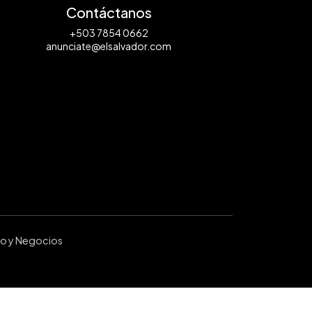
Contáctanos
+503 7854 0662
anunciate@elsalvador.com
ro y Negocios