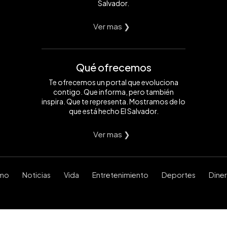
Salvador.
Ver mas ❯
Qué ofrecemos
Te ofrecemos un portal que evoluciona
contigo. Que informa, pero también
inspira. Que te representa. Mostramos de lo
que está hecho El Salvador.
Ver mas ❯
smo
Noticias
Vida
Entretenimiento
Deportes
Dine