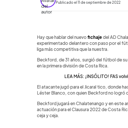
Publicado el 11 de septiembre de 2022
0:00
Facebook
Twitter
►
Escuchar artículo
Hay que hablar del nuevo
fichaje
del AD Chala
experimentado delantero con paso por el fútb
liga más competitiva que la nuestra.
Beckford, de 31 años, surgió del fútbol de su
en la primera división de Costa Rica.
LEA MÁS: ¡INSÓLITO! FAS volvi
El atacante jugó para el Jicaral tico, donde 
Léster Blanco, con quien Beckford no logró c
Beckford jugará en Chalatenango y en este ar
actuación para el Clausura 2022 de Costa Rica
ceja y ceja.