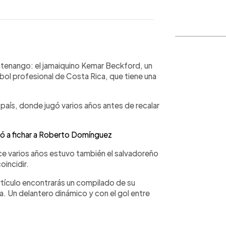
WhatsApp
Copiar link
tenango: el jamaiquino Kemar Beckford, un
ol profesional de Costa Rica, que tiene una
 país, donde jugó varios años antes de recalar
ó a fichar a Roberto Domínguez
hace varios años estuvo también el salvadoreño
oincidir.
tículo encontrarás un compilado de su
. Un delantero dinámico y con el gol entre