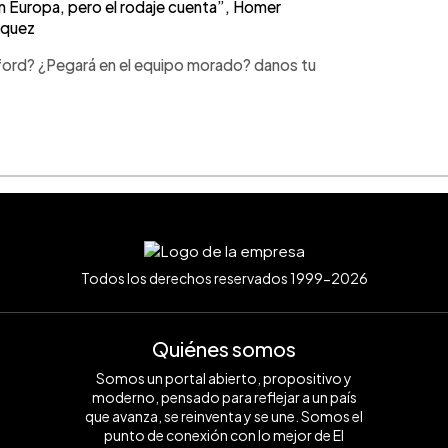
Europa, pero el rodaje cuenta”, Homer
squez
ford? ¿Pegará en el equipo morado? danos tu
Todos los derechos reservados 1999-2026
Quiénes somos
Somos un portal abierto, propositivo y
moderno, pensado para reflejar a un país
que avanza, se reinventa y se une. Somos el
punto de conexión con lo mejor de El