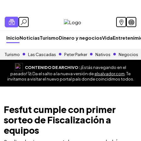
Inicio
Noticias
Turismo
Dinero y negocios
Vida
Entretenim
Turismo
Las Cascadas
Peter Parker
Nativos
Negocios
CONTENIDO DE ARCHIVO:
¡Estás navegando en el
pasado! 🚀 Da el salto a la nueva versión de
elsalvador.com
. Te
invitamos a visitar el nuevo portal país donde coincidimos todos.
Fesfut cumple con primer
sorteo de Fiscalización a
equipos