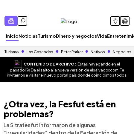
Inicio
Noticias
Turismo
Dinero y negocios
Vida
Entretenim
Turismo
Las Cascadas
Peter Parker
Nativos
Negocios
CONTENIDO DE ARCHIVO:
¡Estás navegando en el
pasado! 🚀 Da el salto a la nueva versión de
elsalvador.com
. Te
invitamos a visitar el nuevo portal país donde coincidimos todos.
¿Otra vez, la Fesfut está en
problemas?
La Sitrafesfut informaron de algunas
“irregularidades” dentro de la Federación de