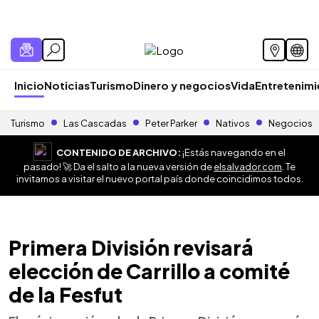
Inicio
Noticias
Turismo
Dinero y negocios
Vida
Entretenim
Turismo
Las Cascadas
Peter Parker
Nativos
Negocios
CONTENIDO DE ARCHIVO:
¡Estás navegando en el
pasado! 🚀 Da el salto a la nueva versión de
elsalvador.com
. Te
invitamos a visitar el nuevo portal país donde coincidimos todos.
Primera División revisará
elección de Carrillo a comité
de la Fesfut