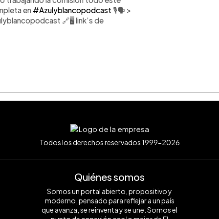
ompleta en
#Azulyblancopodcast
🎙️🗣️ >
yblancopodcast 🔗🖥️ link’s de
Todos los derechos reservados 1999-2026
Quiénes somos
Somos un portal abierto, propositivo y
moderno, pensado para reflejar a un país
que avanza, se reinventa y se une. Somos el