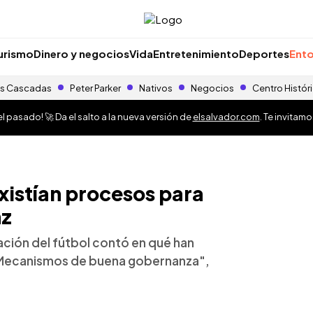
urismo
Dinero y negocios
Vida
Entretenimiento
Deportes
Ento
s Cascadas
Peter Parker
Nativos
Negocios
Centro Histór
 pasado! 🚀 Da el salto a la nueva versión de
elsalvador.com
. Te invitam
existían procesos para
nz
ación del fútbol contó en qué han
 "Mecanismos de buena gobernanza",