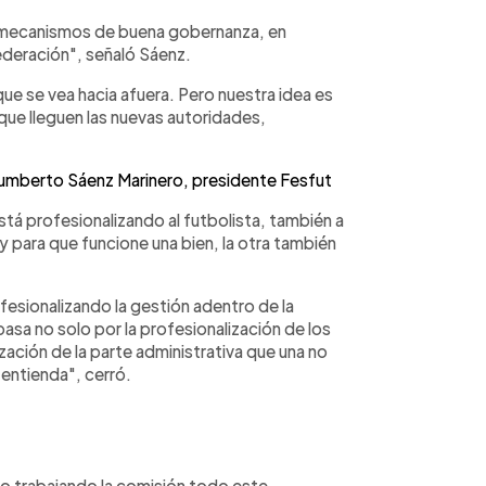
mecanismos de buena gobernanza, en
ederación", señaló Sáenz.
ue se vea hacia afuera. Pero nuestra idea es
ue lleguen las nuevas autoridades,
Humberto Sáenz Marinero, presidente Fesfut
tá profesionalizando al futbolista, también a
 para que funcione una bien, la otra también
fesionalizando la gestión adentro de la
asa no solo por la profesionalización de los
zación de la parte administrativa que una no
 entienda", cerró.
o trabajando la comisión todo este