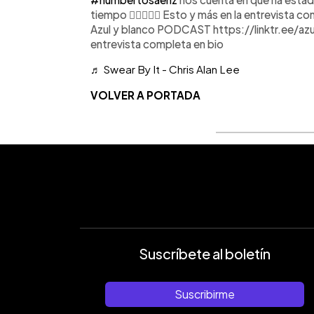
tiempo 👌🏻🧐✍🏻 Esto y más en la entrevista c
Azul y blanco PODCAST https://linktr.ee/azul
entrevista completa en bio
♬ Swear By It - Chris Alan Lee
VOLVER A PORTADA
Suscríbete al boletín
Suscribirme