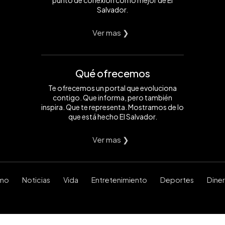
punto de conexión con lo mejor de El
Salvador.
Ver mas ❯
Qué ofrecemos
Te ofrecemos un portal que evoluciona
contigo. Que informa, pero también
inspira. Que te representa. Mostramos de lo
que está hecho El Salvador.
Ver mas ❯
smo
Noticias
Vida
Entretenimiento
Deportes
Dine