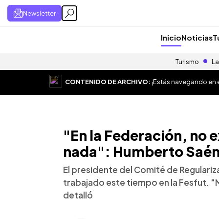
Newsletter
Inicio
Noticias
T
Turismo
La
CONTENIDO DE ARCHIVO:
¡Estás navegando en el
"En la Federación, no 
nada": Humberto Saé
El presidente del Comité de Regulariz
trabajado este tiempo en la Fesfut.
detalló