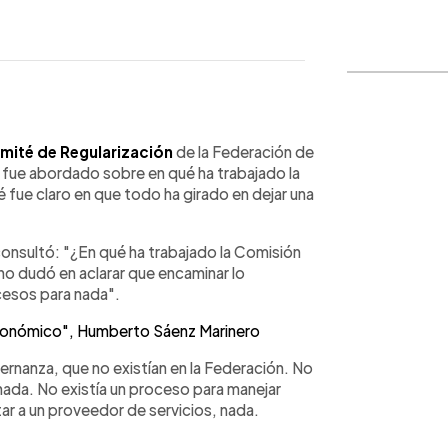
WhatsApp
Copiar link
mité de Regularización
de la Federación de
, fue abordado sobre en qué ha trabajado la
é fue claro en que todo ha girado en dejar una
consultó: "¿En qué ha trabajado la Comisión
o dudó en aclarar que encaminar lo
cesos para nada".
conómico", Humberto Sáenz Marinero
rnanza, que no existían en la Federación. No
ada. No existía un proceso para manejar
ar a un proveedor de servicios, nada.