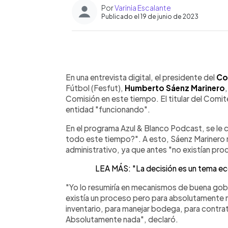
Por
Varinia Escalante
Publicado el 19 de junio de 2023
0:00
Facebook
Twitter
►
Escuchar artículo
En una entrevista digital, el presidente del
Co
Fútbol (Fesfut),
Humberto Sáenz Marinero
Comisión en este tiempo. El titular del Comit
entidad "funcionando".
En el programa Azul & Blanco Podcast, se le 
todo este tiempo?". A esto, Sáenz Marinero n
administrativo, ya que antes "no existían pro
LEA MÁS: "La decisión es un tema e
"Yo lo resumiría en mecanismos de buena gobe
existía un proceso pero para absolutamente n
inventario, para manejar bodega, para contrat
Absolutamente nada", declaró.