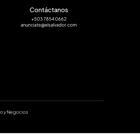
Contáctanos
+503 7854 0662
anunciate@elsalvador.com
ro y Negocios