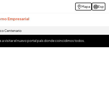
Mapa
Esp
rno Empresarial
ico Centenario
os a visitar el nuevo portal país donde coincidimos todos.