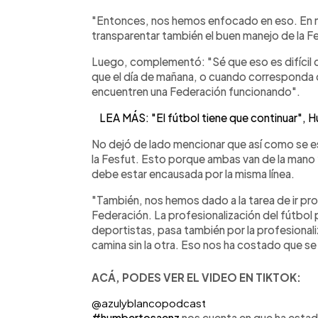
"Entonces, nos hemos enfocado en eso. En 
transparentar también el buen manejo de la F
Luego, complementó: "Sé que eso es difícil q
que el día de mañana, o cuando corresponda q
encuentren una Federación funcionando".
LEA MÁS: "El fútbol tiene que continuar", 
No dejó de lado mencionar que así como se es
la Fesfut. Esto porque ambas van de la mano y
debe estar encausada por la misma línea.
"También, nos hemos dado a la tarea de ir pro
Federación. La profesionalización del fútbol p
deportistas, pasa también por la profesionali
camina sin la otra. Eso nos ha costado que se
ACÁ, PODES VER EL VIDEO EN TIKTOK:
@azulyblancopodcast
#humbertosaenz
nos cuenta en que ha estad