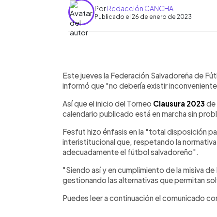
Por
Redacción CANCHA
Publicado el 26 de enero de 2023
0:00
Facebook
Twitter
►
Escuchar artículo
Este jueves la Federación Salvadoreña de Fút
informó que "no debería existir inconveniente 
Así que el inicio del Torneo
Clausura 2023
de 
calendario publicado está en marcha sin prob
Fesfut hizo énfasis en la "total disposición 
interistitucional que, respetando la normativa 
adecuadamente el fútbol salvadoreño".
"Siendo así y en cumplimiento de la misiva d
gestionando las alternativas que permitan so
Puedes leer a continuación el comunicado c