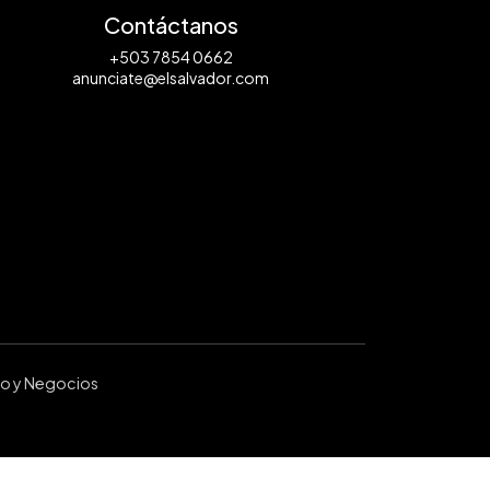
Contáctanos
+503 7854 0662
anunciate@elsalvador.com
ro y Negocios