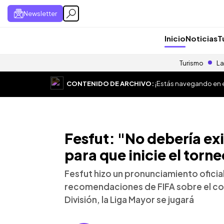
Newsletter
Inicio
Noticias
T
Turismo
La
CONTENIDO DE ARCHIVO:
¡Estás navegando en el
Fesfut: "No debería exi
para que inicie el torn
Fesfut hizo un pronunciamiento oficial
recomendaciones de FIFA sobre el con
División, la Liga Mayor se jugará