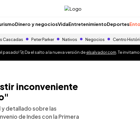
urismo
Dinero y negocios
Vida
Entretenimiento
Deportes
Ento
s Cascadas
Peter Parker
Nativos
Negocios
Centro Histór
 pasado! 🚀 Da el salto a la nueva versión de
elsalvador.com
. Te invitam
stir inconveniente
eo"
 y detallado sobre las
venio de Indes con la Primera