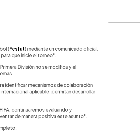
WhatsApp
Copiar link
bol (
Fesfut
) mediante un comunicado oficial,
para que inicie el torneo".
Primera División no se modifica y el
lemas.
para identificar mecanismos de colaboración
internacional aplicable, permitan desarrollar
e FIFA, continuaremos evaluando y
lventar de manera positiva este asunto".
ompleto: