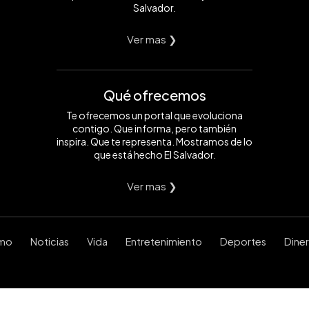
Salvador.
Ver mas ❯
Qué ofrecemos
Te ofrecemos un portal que evoluciona
contigo. Que informa, pero también
inspira. Que te representa. Mostramos de lo
que está hecho El Salvador.
Ver mas ❯
smo
Noticias
Vida
Entretenimiento
Deportes
Dine