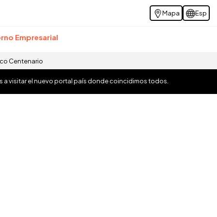
Mapa
Esp
rno Empresarial
ico Centenario
os a visitar el nuevo portal país donde coincidimos todos.