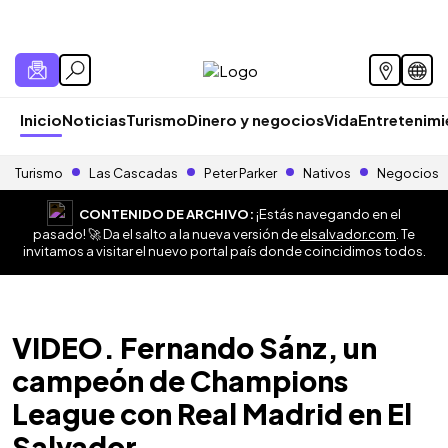
Inicio
Noticias
Turismo
Dinero y negocios
Vida
Entretenim
Turismo
Las Cascadas
Peter Parker
Nativos
Negocios
CONTENIDO DE ARCHIVO:
¡Estás navegando en el
pasado! 🚀 Da el salto a la nueva versión de
elsalvador.com
. Te
invitamos a visitar el nuevo portal país donde coincidimos todos.
VIDEO. Fernando Sánz, un
campeón de Champions
League con Real Madrid en El
Salvador