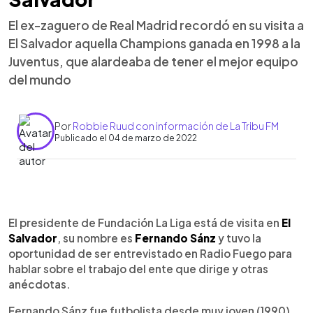
El ex-zaguero de Real Madrid recordó en su visita a
El Salvador aquella Champions ganada en 1998 a la
Juventus, que alardeaba de tener el mejor equipo
del mundo
Por
Robbie Ruud con información de La Tribu FM
Publicado el 04 de marzo de 2022
0:00
►
Escuchar artículo
El presidente de Fundación La Liga está de visita en
El
Salvador
, su nombre es
Fernando Sánz
y tuvo la
oportunidad de ser entrevistado en Radio Fuego para
hablar sobre el trabajo del ente que dirige y otras
anécdotas.
Fernando Sánz fue futbolista desde muy joven (1990)