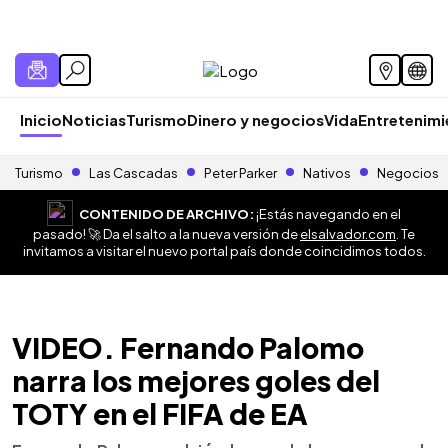
Inicio
Noticias
Turismo
Dinero y negocios
Vida
Entretenim
Turismo
Las Cascadas
Peter Parker
Nativos
Negocios
CONTENIDO DE ARCHIVO:
¡Estás navegando en el
pasado! 🚀 Da el salto a la nueva versión de
elsalvador.com
. Te
invitamos a visitar el nuevo portal país donde coincidimos todos.
VIDEO. Fernando Palomo
narra los mejores goles del
TOTY en el FIFA de EA