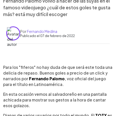
Fernando Palomo volvió a hacer de las suyas en el
famoso videojuego ¿cuál de estos goles te gusta
más? está muy difícil escoger
Por
Fernando Medina
Publicado el 07 de febrero de 2022
0:00
►
Escuchar artículo
Para los "fiferos" no hay duda de que será este toda una
delicia de repaso. Buenos goles a precio de un click y
narrados por
Fernando Palomo
, voz oficial del juego
para el título en Latinoamérica.
En esta ocasión vemos al salvadoreño en una pantalla
achicada para mostrar sus gestos a la hora de cantar
esos golazos.
Dianas de varios usuarios por todo el mundo. El
TOTY
es