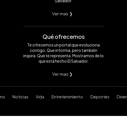
Salvador.
Ver mas ❯
Qué ofrecemos
Te ofrecemos un portal que evoluciona
contigo. Que informa, pero también
inspira. Que te representa. Mostramos de lo
que está hecho El Salvador.
Ver mas ❯
smo
Noticias
Vida
Entretenimiento
Deportes
Dine