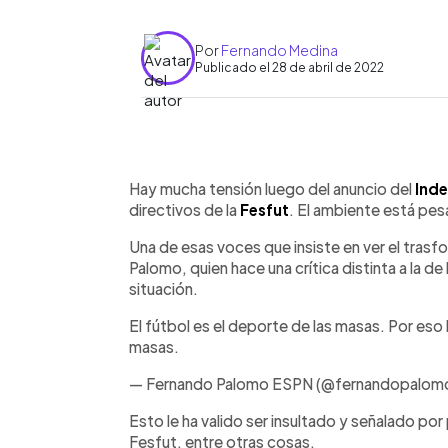
Por
Fernando Medina
Publicado el 28 de abril de 2022
0:00
Facebook
Twitter
►
Escuchar artículo
Hay mucha tensión luego del anuncio del
Inde
directivos de la
Fesfut
. El ambiente está pes
Una de esas voces que insiste en ver el trasf
Palomo, quien hace una crítica distinta a la d
situación.
El fútbol es el deporte de las masas. Por eso lo
masas.
— Fernando Palomo ESPN (@fernandopalom
Esto le ha valido ser insultado y señalado por 
Fesfut, entre otras cosas.