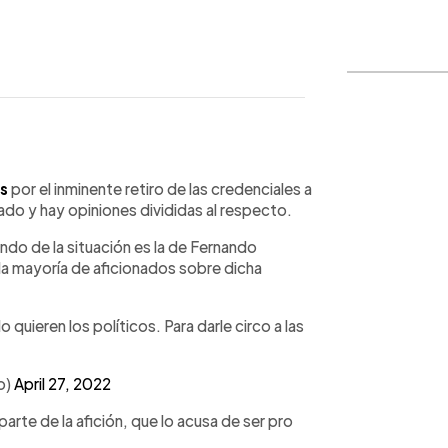
WhatsApp
Copiar link
s
por el inminente retiro de las credenciales a
ado y hay opiniones divididas al respecto.
ondo de la situación es la de Fernando
e la mayoría de aficionados sobre dicha
 quieren los políticos. Para darle circo a las
o)
April 27, 2022
parte de la afición, que lo acusa de ser pro