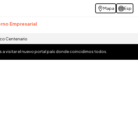
Mapa
Esp
rno Empresarial
ico Centenario
os a visitar el nuevo portal país donde coincidimos todos.