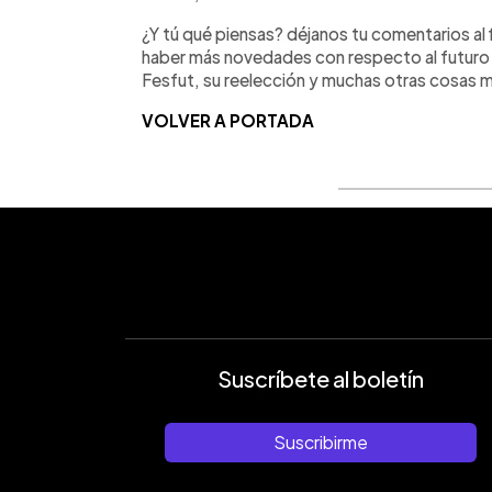
¿Y tú qué piensas? déjanos tu comentarios al f
haber más novedades con respecto al futuro 
Fesfut, su reelección y muchas otras cosas 
VOLVER A PORTADA
Suscríbete al boletín
Suscribirme