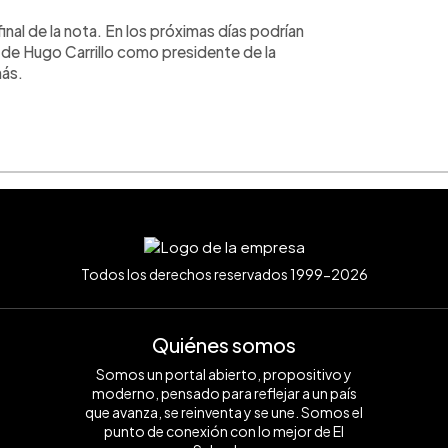
inal de la nota. En los próximas días podrían
de Hugo Carrillo como presidente de la
más.
Todos los derechos reservados 1999-2026
Quiénes somos
Somos un portal abierto, propositivo y
moderno, pensado para reflejar a un país
que avanza, se reinventa y se une. Somos el
punto de conexión con lo mejor de El