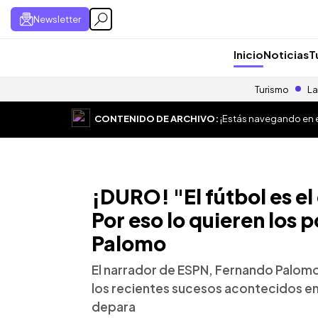
Newsletter
Inicio
Noticias
T
Turismo
La
CONTENIDO DE ARCHIVO:
¡Estás navegando en el
¡DURO! "El fútbol es el
Por eso lo quieren los 
Palomo
El narrador de ESPN, Fernando Palomo
los recientes sucesos acontecidos ent
depara