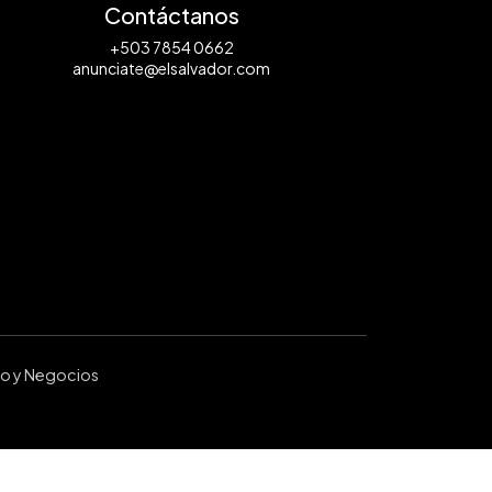
Contáctanos
+503 7854 0662
anunciate@elsalvador.com
ro y Negocios