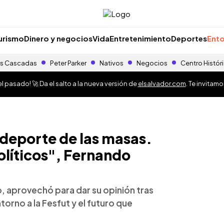
urismo
Dinero y negocios
Vida
Entretenimiento
Deportes
Ento
s Cascadas
Peter Parker
Nativos
Negocios
Centro Histór
 pasado! 🚀 Da el salto a la nueva versión de
elsalvador.com
. Te invitam
 deporte de las masas.
políticos", Fernando
, aprovechó para dar su opinión tras
orno a la Fesfut y el futuro que