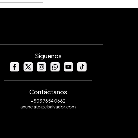
Síguenos
Contáctanos
+503 7854 0662
anunciate@elsalvador.com