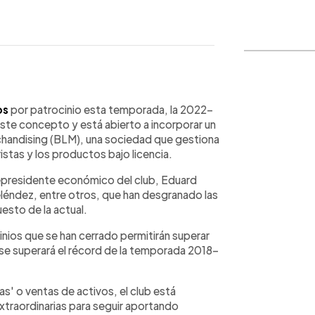
WhatsApp
Copiar link
os
por patrocinio esta temporada, la 2022-
ste concepto y está abierto a incorporar un
rchandising (BLM), una sociedad que gestiona
ristas y los productos bajo licencia.
icepresidente económico del club, Eduard
eléndez, entre otros, que han desgranado las
esto de la actual.
nios que se han cerrado permitirán superar
se superará el récord de la temporada 2018-
s' o ventas de activos, el club está
xtraordinarias para seguir aportando