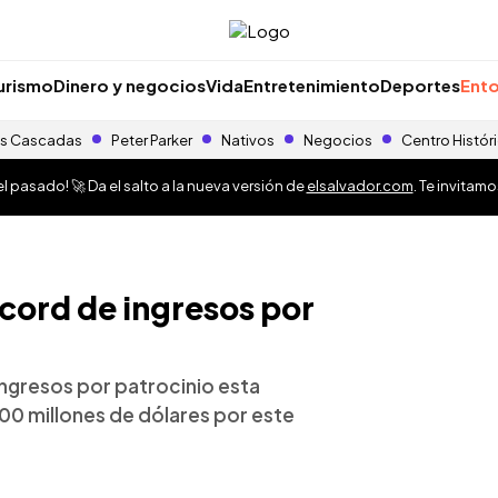
urismo
Dinero y negocios
Vida
Entretenimiento
Deportes
Ento
s Cascadas
Peter Parker
Nativos
Negocios
Centro Histór
 pasado! 🚀 Da el salto a la nueva versión de
elsalvador.com
. Te invitam
cord de ingresos por
ingresos por patrocinio esta
0 millones de dólares por este