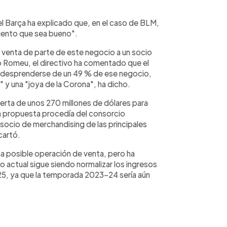
el Barça ha explicado que, en el caso de BLM,
miento que sea bueno".
a venta de parte de este negocio a un socio
do Romeu, el directivo ha comentado que el
r desprenderse de un 49 % de ese negocio,
" y una "joya de la Corona", ha dicho.
ferta de unos 270 millones de dólares para
a propuesta procedía del consorcio
 socio de merchandising de las principales
cartó.
na posible operación de venta, pero ha
o actual sigue siendo normalizar los ingresos
25, ya que la temporada 2023-24 sería aún