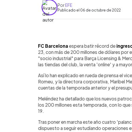
Por
EFE
Publicado el 06 de octubre de 2022
0:00
Facebook
Twitter
►
Escuchar artículo
FC Barcelona
espera batir récord de
ingres
23, con más de 200 millones de dólares por e
"socio industrial" para Barça Licensing & Me
las tiendas del club, la venta 'online' y a mayo
Así lo han explicado en rueda de prensa el v
Romeu, y la directora corporativa, Maribel M
cuentas de la temporada anterior y el presupu
Meléndez ha detallado que los nuevos patroci
los 200 millones esta temporada, con lo que 
19.
Tras poner en marcha este año cuatro 'palanca
dispuesto a seguir estudiando operaciones e