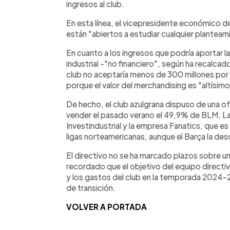
ingresos al club.
En esta línea, el vicepresidente económico d
están "abiertos a estudiar cualquier plantea
En cuanto a los ingresos que podría aportar l
industrial -"no financiero", según ha recalca
club no aceptaría menos de 300 millones po
porque el valor del merchandising es "altísimo
De hecho, el club azulgrana dispuso de una o
vender el pasado verano el 49,9% de BLM. L
Investindustrial y la empresa Fanatics, que es
ligas norteamericanas, aunque el Barça la des
El directivo no se ha marcado plazos sobre u
recordado que el objetivo del equipo directiv
y los gastos del club en la temporada 2024-
de transición.
VOLVER A PORTADA