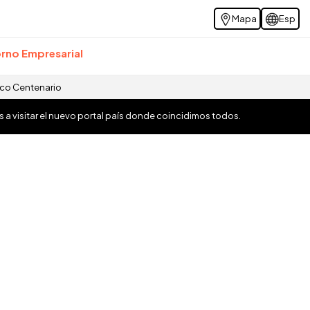
Mapa
Esp
rno Empresarial
ico Centenario
os a visitar el nuevo portal país donde coincidimos todos.