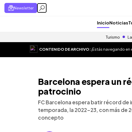
Newsletter
Inicio
Noticias
T
Turismo
La
CONTENIDO DE ARCHIVO:
¡Estás navegando en el
Barcelona espera un ré
patrocinio
FC Barcelona espera batir récord de 
temporada, la 2022-23, con más de 20
concepto