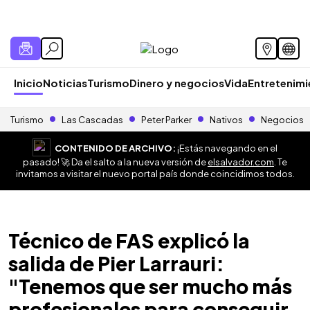
Inicio
Noticias
Turismo
Dinero y negocios
Vida
Entretenim
Turismo
Las Cascadas
Peter Parker
Nativos
Negocios
CONTENIDO DE ARCHIVO:
¡Estás navegando en el
pasado! 🚀 Da el salto a la nueva versión de
elsalvador.com
. Te
invitamos a visitar el nuevo portal país donde coincidimos todos.
Técnico de FAS explicó la
salida de Pier Larrauri:
"Tenemos que ser mucho más
profesionales para conseguir