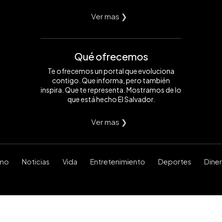
Ver mas ❯
Qué ofrecemos
Te ofrecemos un portal que evoluciona
contigo. Que informa, pero también
inspira. Que te representa. Mostramos de lo
que está hecho El Salvador.
Ver mas ❯
smo
Noticias
Vida
Entretenimiento
Deportes
Dine