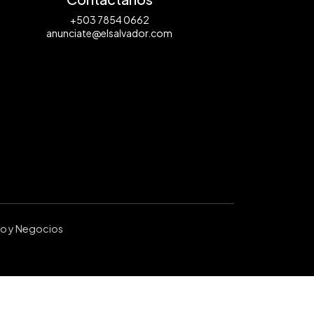
+503 7854 0662
anunciate@elsalvador.com
ro y Negocios