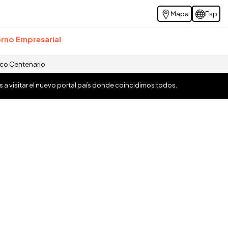
Mapa
Esp
rno Empresarial
ico Centenario
os a visitar el nuevo portal país donde coincidimos todos.