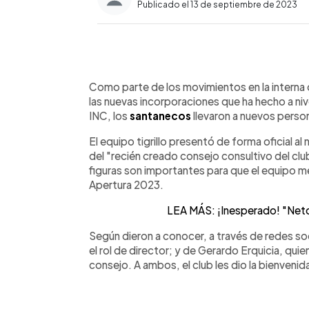
Publicado el 13 de septiembre de 2023
0:00
Facebook
Twitter
►
Escuchar artículo
Como parte de los movimientos en la interna
las nuevas incorporaciones que ha hecho a niv
INC, los
santanecos
llevaron a nuevos perso
El equipo tigrillo presentó de forma oficial al
del "recién creado consejo consultivo del cl
figuras son importantes para que el equipo me
Apertura 2023.
LEA MÁS: ¡Inesperado! "Net
Según dieron a conocer, a través de redes soc
el rol de director; y de Gerardo Erquicia, qu
consejo. A ambos, el club les dio la bienvenida