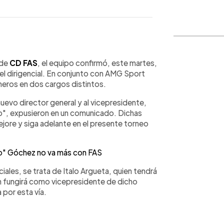
WhatsApp
Copiar link
 de
CD FAS
, el equipo confirmó, este martes,
el dirigencial. En conjunto con AMG Sport
neros en dos cargos distintos.
 nuevo director general y al vicepresidente,
ub", expusieron en un comunicado. Dichas
jore y siga adelante en el presente torneo
o" Góchez no va más con FAS
iales, se trata de Italo Argueta, quien tendrá
ien fungirá como vicepresidente de dicho
 por esta vía.