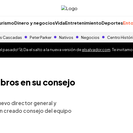
urismo
Dinero y negocios
Vida
Entretenimiento
Deportes
Ento
s Cascadas
Peter Parker
Nativos
Negocios
Centro Histór
 pasado! 🚀 Da el salto a la nueva versión de
elsalvador.com
. Te invitam
bros en su consejo
nuevo director general y
én creado consejo del equipo