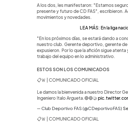
A los dos, les manifestaron: "Estamos seguros
presente y futuro de CD FAS", escribieron. A
movimientos y novedades.
LEA MÁS: En la liga naci
"En los próximos días, se estará dando a con
nuestro club. Gerente deportivo, gerente de
expusieron. Por lo que la afición sigue atenta
trabajo del equipo en lo administrativo.
ESTOS SON LOS COMUNICADOS
📋🚨 | COMUNICADO OFICIAL
Le damos la bienvenida a nuestro Director Ge
Ingeniero Italo Argueta.🔴🔵🤝
pic.twitter.c
— Club Deportivo FAS (@CDeportivoFAS)
Se
📋🚨 | COMUNICADO OFICIAL