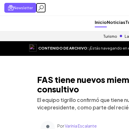
Newsletter
Inicio
Noticias
T
Turismo
La
CONTENIDO DE ARCHIVO:
¡Estás navegando en el
FAS tiene nuevos miem
consultivo
El equipo tigrillo confirmó que tiene 
vicepresidente, como parte del reci
Por
Varinia Escalante