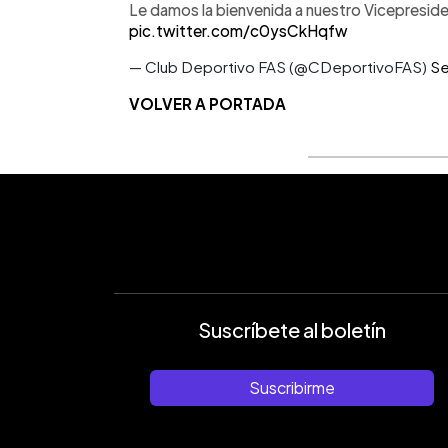
Le damos la bienvenida a nuestro Vicepreside
pic.twitter.com/c0ysCkHqfw
— Club Deportivo FAS (@CDeportivoFAS)
Se
VOLVER A PORTADA
Suscríbete al boletín
Suscribirme