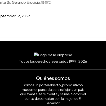
nte Sr. Gerardo Erquicia.🔴🔵🤝
ptember 12, 2023
Todos los derechos reservados 1999-2026
Quiénes somos
Somos un portal abierto, propositivo y
moderno, pensado para reflejar a un país
que avanza, se reinventa y se une. Somos el
punto de conexión con lo mejor de El
Salvador.