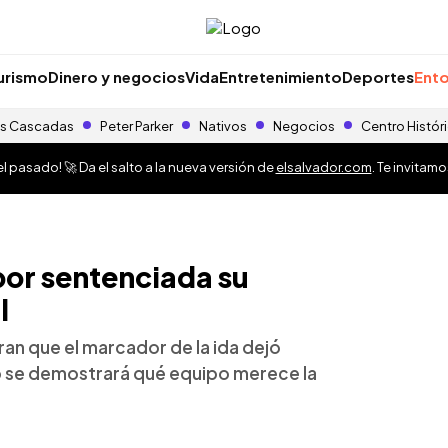
urismo
Dinero y negocios
Vida
Entretenimiento
Deportes
Ento
s Cascadas
Peter Parker
Nativos
Negocios
Centro Histór
 pasado! 🚀 Da el salto a la nueva versión de
elsalvador.com
. Te invitam
por sentenciada su
l
ran que el marcador de la ida dejó
go se demostrará qué equipo merece la