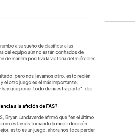
WhatsApp
Copiar link
rumbo a su sueño de clasificar a las
erna del equipo aún no están confiados de
on de manera positiva la victoria del miércoles
resultado, pero nos llevamos otro, esto recién
y el otro juego es el más importante,
 hay que poner todo de nuestra parte", dijo
encia a la afición de FAS?
AS, Bryan Landaverde afirmó que "en el último
ea no estamos tomando la mejor decisión,
or, esto es un juego, ahora nos toca perder