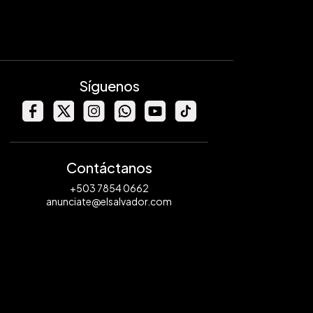
Síguenos
Contáctanos
+503 7854 0662
anunciate@elsalvador.com