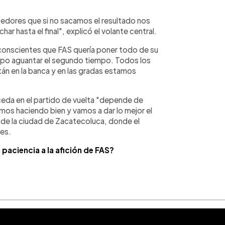
bedores que si no sacamos el resultado nos
ar hasta el final", explicó el volante central.
conscientes que FAS quería poner todo de su
upo aguantar el segundo tiempo. Todos los
tán en la banca y en las gradas estamos
ceda en el partido de vuelta "depende de
mos haciendo bien y vamos a dar lo mejor el
 de la ciudad de Zacatecoluca, donde el
les.
paciencia a la afición de FAS?