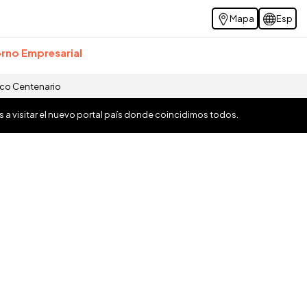
Mapa
Esp
rno Empresarial
ico Centenario
os a visitar el nuevo portal país donde coincidimos todos.