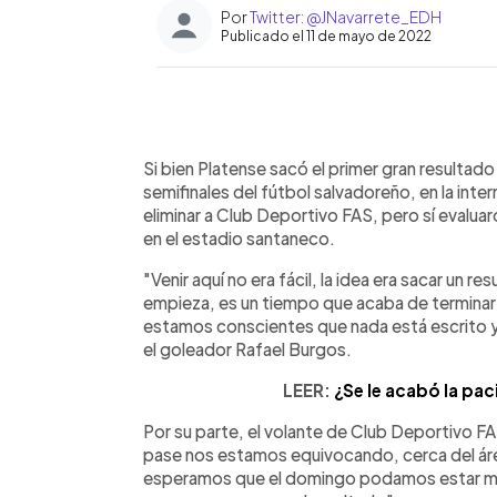
Por
Twitter: @JNavarrete_EDH
Publicado el 11 de mayo de 2022
0:00
Facebook
Twitter
►
Escuchar artículo
Si bien Platense sacó el primer gran resultado 
semifinales del fútbol salvadoreño, en la int
eliminar a Club Deportivo FAS, pero sí evaluar
en el estadio santaneco.
"Venir aquí no era fácil, la idea era sacar un 
empieza, es un tiempo que acaba de terminar 
estamos conscientes que nada está escrito y
el goleador Rafael Burgos.
LEER:
¿Se le acabó la paci
Por su parte, el volante de Club Deportivo F
pase nos estamos equivocando, cerca del ár
esperamos que el domingo podamos estar mej