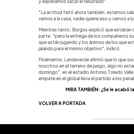
y esperamos sacar el resultado".
"La actitud faltó ahora también, estamos sa
vamos a la casa, nadie quiere eso y vamos a luch
Mientras tanto, Burgos explicó que estaban 
parte, "pero la entrega de los compañeros s
que están jugando y los ánimos de los que es
jalando para el mismo objetivo", indicó.
Finalmente, Landaverde afirmó que lo que su
nosotros en el terreno de juego, algo no esta
domingo", en el estadio Antonio Toledo Valle
empate en el global lleva el partido a los pena
MIRA TAMBIÉN: ¿Se le acabó la 
VOLVER A PORTADA