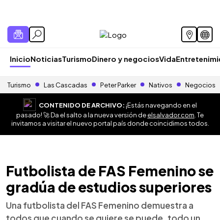
Inicio
Noticias
Turismo
Dinero y negocios
Vida
Entretenim
Turismo
Las Cascadas
Peter Parker
Nativos
Negocios
CONTENIDO DE ARCHIVO:
¡Estás navegando en el
pasado! 🚀 Da el salto a la nueva versión de
elsalvador.com
. Te
invitamos a visitar el nuevo portal país donde coincidimos todos.
Futbolista de FAS Femenino se
gradúa de estudios superiores
Una futbolista del FAS Femenino demuestra a
todos que cuando se quiere se puede, todo un