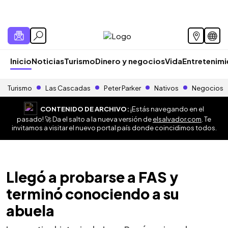
Inicio
Noticias
Turismo
Dinero y negocios
Vida
Entretenim
Turismo
Las Cascadas
Peter Parker
Nativos
Negocios
CONTENIDO DE ARCHIVO:
¡Estás navegando en el
pasado! 🚀 Da el salto a la nueva versión de
elsalvador.com
. Te
invitamos a visitar el nuevo portal país donde coincidimos todos.
Llegó a probarse a FAS y
terminó conociendo a su
abuela