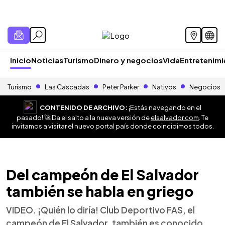
Inicio
Noticias
Turismo
Dinero y negocios
Vida
Entretenim
Turismo
Las Cascadas
Peter Parker
Nativos
Negocios
CONTENIDO DE ARCHIVO:
¡Estás navegando en el
pasado! 🚀 Da el salto a la nueva versión de
elsalvador.com
. Te
invitamos a visitar el nuevo portal país donde coincidimos todos.
Del campeón de El Salvador
también se habla en griego
VIDEO. ¡Quién lo diría! Club Deportivo FAS, el
campeón de El Salvador, también es conocido