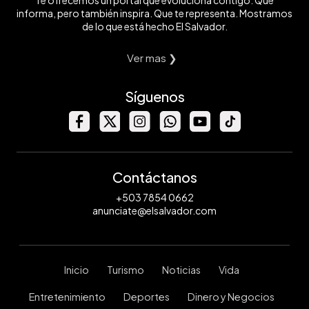
Te ofrecemos un portal que evoluciona contigo. Que
informa, pero también inspira. Que te representa. Mostramos
de lo que está hecho El Salvador.
Ver mas ❯
Síguenos
Contáctanos
+503 7854 0662
anunciate@elsalvador.com
Inicio
Turismo
Noticias
Vida
Entretenimiento
Deportes
Dinero y Negocios