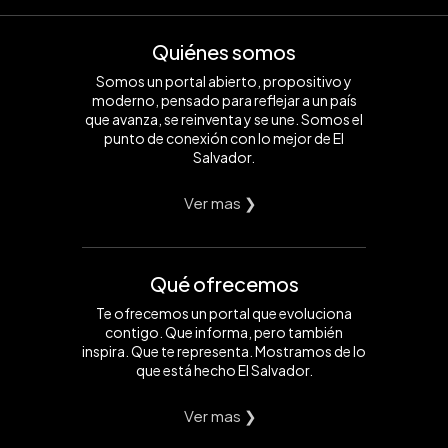
Quiénes somos
Somos un portal abierto, propositivo y
moderno, pensado para reflejar a un país
que avanza, se reinventa y se une. Somos el
punto de conexión con lo mejor de El
Salvador.
Ver mas ❯
Qué ofrecemos
Te ofrecemos un portal que evoluciona
contigo. Que informa, pero también
inspira. Que te representa. Mostramos de lo
que está hecho El Salvador.
Ver mas ❯