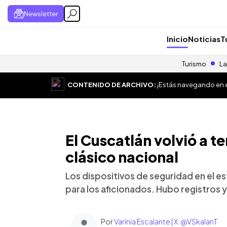
Newsletter
Inicio
Noticias
T
Turismo
La
CONTENIDO DE ARCHIVO:
¡Estás navegando en el
El Cuscatlán volvió a te
clásico nacional
Los dispositivos de seguridad en el e
para los aficionados. Hubo registros
Por
Varinia Escalante | X: @VSkalanT