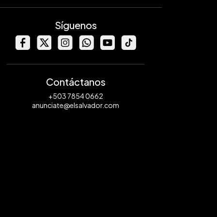
Síguenos
Contáctanos
+503 7854 0662
anunciate@elsalvador.com