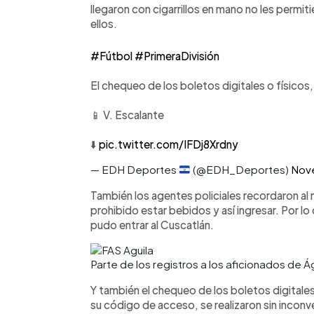
llegaron con cigarrillos en mano no les permit
ellos.
#Fútbol
#PrimeraDivisión
El chequeo de los boletos digitales o físicos,
📱 V. Escalante
⬇️
pic.twitter.com/IFDj8Xrdny
— EDH Deportes
(@EDH_Deportes)
Nov
También los agentes policiales recordaron a
prohibido estar bebidos y así ingresar. Por l
pudo entrar al Cuscatlán.
Parte de los registros a los aficionados de 
Y también el chequeo de los boletos digitale
su código de acceso, se realizaron sin inco