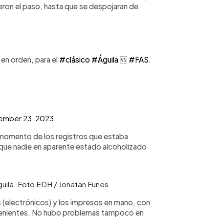
ieron el paso, hasta que se despojaran de
 en orden, para el
#clásico
#Águila
🆚️
#FAS
.
ember 23, 2023
l momento de los registros que estaba
o que nadie en aparente estado alcoholizado
Águila. Foto EDH / Jonatan Funes
s (electrónicos) y los impresos en mano, con
nvenientes. No hubo problemas tampoco en