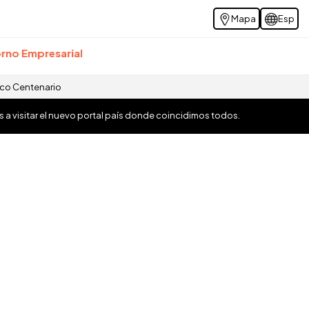
Mapa
Esp
rno Empresarial
ico Centenario
os a visitar el nuevo portal país donde coincidimos todos.