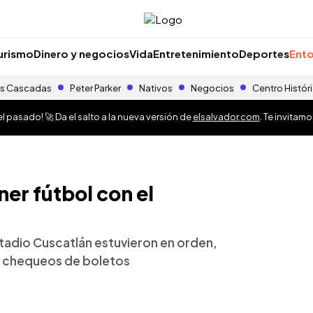
urismo
Dinero y negocios
Vida
Entretenimiento
Deportes
Ento
s Cascadas
Peter Parker
Nativos
Negocios
Centro Histór
 pasado! 🚀 Da el salto a la nueva versión de
elsalvador.com
. Te invitam
ner fútbol con el
stadio Cuscatlán estuvieron en orden,
 y chequeos de boletos