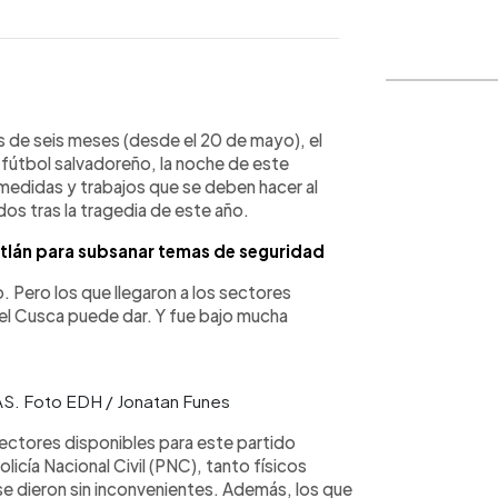
WhatsApp
Copiar link
s de seis meses (desde el 20 de mayo), el
l fútbol salvadoreño, la noche de este
 medidas y trabajos que se deben hacer al
dos tras la tragedia de este año.
tlán para subsanar temas de seguridad
. Pero los que llegaron a los sectores
lo el Cusca puede dar. Y fue bajo mucha
FAS. Foto EDH / Jonatan Funes
ectores disponibles para este partido
olicía Nacional Civil (PNC), tanto físicos
e dieron sin inconvenientes. Además, los que