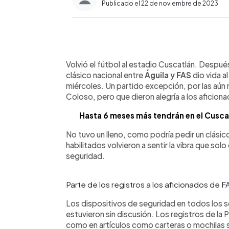
Publicado el 22 de noviembre de 2023
0:00
Facebook
Twitter
►
Escuchar artículo
Volvió el fútbol al estadio Cuscatlán. Despué
clásico nacional entre
Águila y FAS
dio vida a
miércoles. Un partido excepción, por las aún
Coloso, pero que dieron alegría a los aficiona
Hasta 6 meses más tendrán en el Cusca
No tuvo un lleno, como podría pedir un clásico
habilitados volvieron a sentir la vibra que so
seguridad.
Parte de los registros a los aficionados de 
Los dispositivos de seguridad en todos los s
estuvieron sin discusión. Los registros de la P
como en artículos como carteras o mochilas s