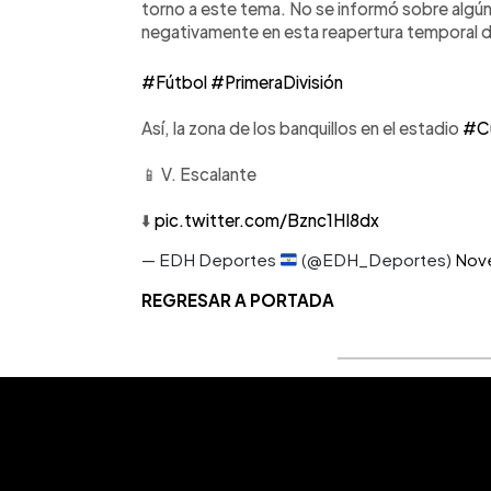
torno a este tema. No se informó sobre algún 
negativamente en esta reapertura temporal d
#Fútbol
#PrimeraDivisión
Así, la zona de los banquillos en el estadio
#Cu
📱 V. Escalante
⬇️
pic.twitter.com/Bznc1HI8dx
— EDH Deportes
(@EDH_Deportes)
Nov
REGRESAR A PORTADA