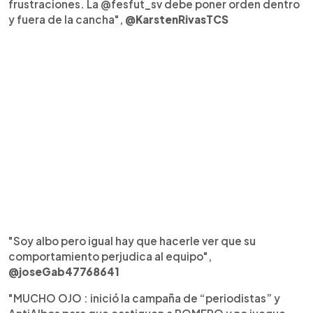
frustraciones. La @fesfut_sv debe poner orden dentro
y fuera de la cancha",
@KarstenRivasTCS
"Soy albo pero igual hay que hacerle ver que su
comportamiento perjudica al equipo",
@joseGab47768641
"MUCHO OJO : inició la campaña de “periodistas” y