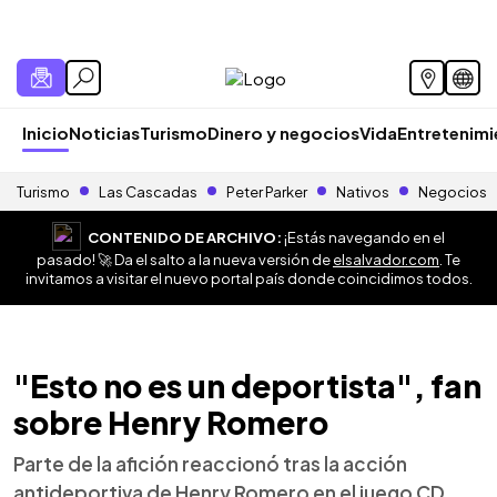
Inicio
Noticias
Turismo
Dinero y negocios
Vida
Entretenim
Turismo
Las Cascadas
Peter Parker
Nativos
Negocios
CONTENIDO DE ARCHIVO:
¡Estás navegando en el
pasado! 🚀 Da el salto a la nueva versión de
elsalvador.com
. Te
invitamos a visitar el nuevo portal país donde coincidimos todos.
"Esto no es un deportista", fan
sobre Henry Romero
Parte de la afición reaccionó tras la acción
antideportiva de Henry Romero en el juego CD