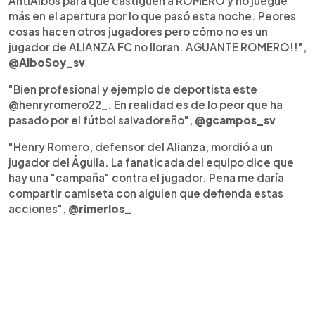
AntiAlbos para que castiguen a ROMERO y no juegue
más en el apertura por lo que pasó esta noche. Peores
cosas hacen otros jugadores pero cómo no es un
jugador de ALIANZA FC no lloran. AGUANTE ROMERO!!",
@AlboSoy_sv
"Bien profesional y ejemplo de deportista este
@henryromero22_. En realidad es de lo peor que ha
pasado por el fútbol salvadoreño",
@gcampos_sv
"Henry Romero, defensor del Alianza, mordió a un
jugador del Águila. La fanaticada del equipo dice que
hay una "campaña" contra el jugador. Pena me daría
compartir camiseta con alguien que defienda estas
acciones",
@rimerlos_