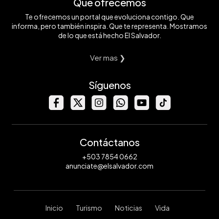
Qué ofrecemos
Te ofrecemos un portal que evoluciona contigo. Que
informa, pero también inspira. Que te representa. Mostramos
de lo que está hecho El Salvador.
Ver mas ❯
Síguenos
Contáctanos
+503 7854 0662
anunciate@elsalvador.com
Inicio
Turismo
Noticias
Vida