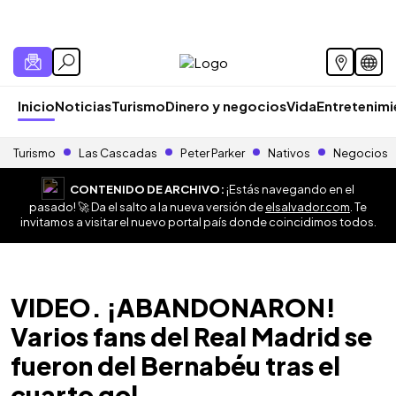
Inicio
Noticias
Turismo
Dinero y negocios
Vida
Entretenim
Turismo
Las Cascadas
Peter Parker
Nativos
Negocios
CONTENIDO DE ARCHIVO:
¡Estás navegando en el
pasado! 🚀 Da el salto a la nueva versión de
elsalvador.com
. Te
invitamos a visitar el nuevo portal país donde coincidimos todos.
VIDEO. ¡ABANDONARON!
Varios fans del Real Madrid se
fueron del Bernabéu tras el
cuarto gol