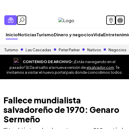
Inicio
Noticias
Turismo
Dinero y negocios
Vida
Entretenim
Turismo
Las Cascadas
Peter Parker
Nativos
Negocios
CONTENIDO DE ARCHIVO:
¡Estás navegando en el
pasado! 🚀 Da el salto a la nueva versión de
elsalvador.com
. Te
invitamos a visitar el nuevo portal país donde coincidimos todos.
Fallece mundialista
salvadoreño de 1970: Genaro
Sermeño