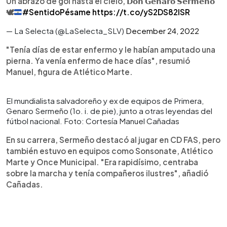
Un abrazo de gol hasta el cielo, 𝗗𝗼𝗻 𝗚𝗲𝗻𝗮𝗿𝗼 𝗦𝗲𝗿𝗺𝗲𝗻̃𝗼
🕊️
#SentidoPésame
https://t.co/yS2DS82ISR
— La Selecta (@LaSelecta_SLV)
December 24, 2022
"Tenía días de estar enfermo y le habían amputado una
pierna. Ya venía enfermo de hace días", resumió
Manuel, figura de Atlético Marte.
El mundialista salvadoreño y ex de equipos de Primera,
Genaro Sermeño (1o. i. de pie), junto a otras leyendas del
fútbol nacional. Foto: Cortesía Manuel Cañadas
En su carrera, Sermeño destacó al jugar en CD FAS, pero
también estuvo en equipos como Sonsonate, Atlético
Marte y Once Municipal. "Era rapidísimo, centraba
sobre la marcha y tenía compañeros ilustres", añadió
Cañadas.