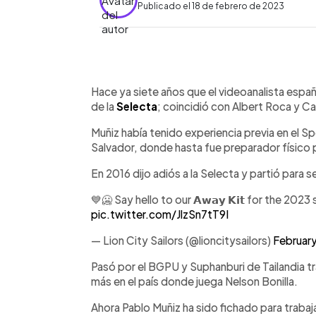
Publicado el 18 de febrero de 2023
0:00
Facebook
Twitter
►
Escuchar artículo
Hace ya siete años que el videoanalista espa
de la
Selecta
; coincidió con Albert Roca y Ca
Muñiz había tenido experiencia previa en el Spo
Salvador, donde hasta fue preparador físico p
En 2016 dijo adiós a la Selecta y partió para s
💙🥶 Say hello to our 𝗔𝘄𝗮𝘆 𝗞𝗶𝘁 for the 202
pic.twitter.com/JlzSn7tT9I
— Lion City Sailors (@lioncitysailors)
February
Pasó por el BGPU y Suphanburi de Tailandia tr
más en el país donde juega Nelson Bonilla.
Ahora Pablo Muñiz ha sido fichado para trabajar