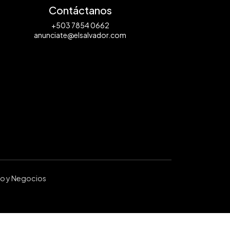
Contáctanos
+503 7854 0662
anunciate@elsalvador.com
ro y Negocios