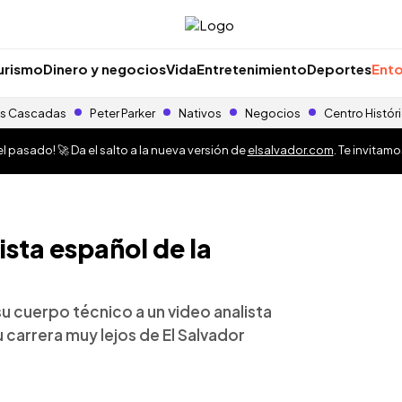
urismo
Dinero y negocios
Vida
Entretenimiento
Deportes
Ento
s Cascadas
Peter Parker
Nativos
Negocios
Centro Histór
 pasado! 🚀 Da el salto a la nueva versión de
elsalvador.com
. Te invitam
ista español de la
su cuerpo técnico a un video analista
u carrera muy lejos de El Salvador