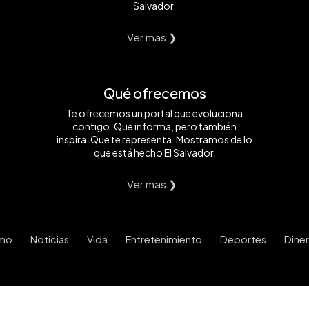
Salvador.
Ver mas ❯
Qué ofrecemos
Te ofrecemos un portal que evoluciona
contigo. Que informa, pero también
inspira. Que te representa. Mostramos de lo
que está hecho El Salvador.
Ver mas ❯
smo
Noticias
Vida
Entretenimiento
Deportes
Dine