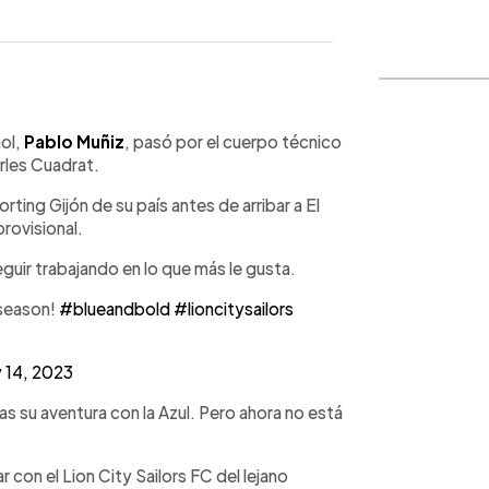
WhatsApp
Copiar link
ñol,
Pablo Muñiz
, pasó por el cuerpo técnico
rles Cuadrat.
rting Gijón de su país antes de arribar a El
rovisional.
eguir trabajando en lo que más le gusta.
3 season!
#blueandbold
#lioncitysailors
 14, 2023
as su aventura con la Azul. Pero ahora no está
 con el Lion City Sailors FC del lejano