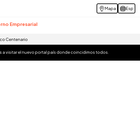
Mapa
Esp
rno Empresarial
ico Centenario
os a visitar el nuevo portal país donde coincidimos todos.