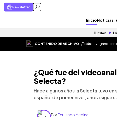
Newsletter
Inicio
Noticias
T
Turismo
La
CONTENIDO DE ARCHIVO:
¡Estás navegando en el
¿Qué fue del videoanal
Selecta?
Hace algunos años la Selecta tuvo en 
español de primer nivel, ahora sigue s
Por
Fernando Medina