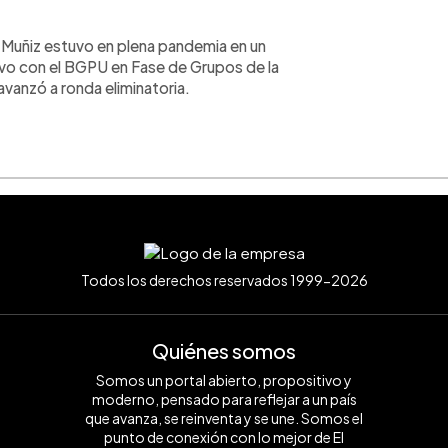
! Muñiz estuvo en plena pandemia en un
vo con el BGPU en Fase de Grupos de la
vanzó a ronda eliminatoria.
Todos los derechos reservados 1999-2026
Quiénes somos
Somos un portal abierto, propositivo y
moderno, pensado para reflejar a un país
que avanza, se reinventa y se une. Somos el
punto de conexión con lo mejor de El