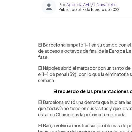
Por
Agencia AFP / J. Navarrete
Publicado el 17 de febrero de 2022
0:00
Facebook
Twitter
►
Escuchar artículo
El
Barcelona
empató 1-1 en su campo con el
de acceso a octavos de final de la
Europa Le
fase.
El Nápoles abrió el marcador con un tanto de
el 1-1 de penal (59), con lo que la eliminatoria s
semana.
El recuerdo de las presentaciones 
El Barcelona evitó una derrota que hubiera las
que todavía no tiene en sus visitas y que los
estar en Champions la próxima temporada.
El Barça volvió a mostrar sus problemas de pe
buena defensa del equipo menos goleado del