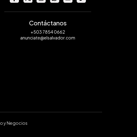
Contáctanos
+503 7854 0662
anunciate@elsalvador.com
ro y Negocios