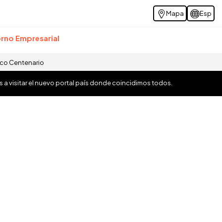
Mapa
Esp
rno Empresarial
ico Centenario
os a visitar el nuevo portal país donde coincidimos todos.