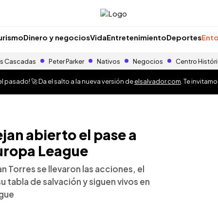
urismo
Dinero y negocios
Vida
Entretenimiento
Deportes
Ento
s Cascadas
Peter Parker
Nativos
Negocios
Centro Histór
 pasado! 🚀 Da el salto a la nueva versión de
elsalvador.com
. Te invitam
jan abierto el pase a
 Europa League
n Torres se llevaron las acciones, el
 tabla de salvación y siguen vivos en
ague