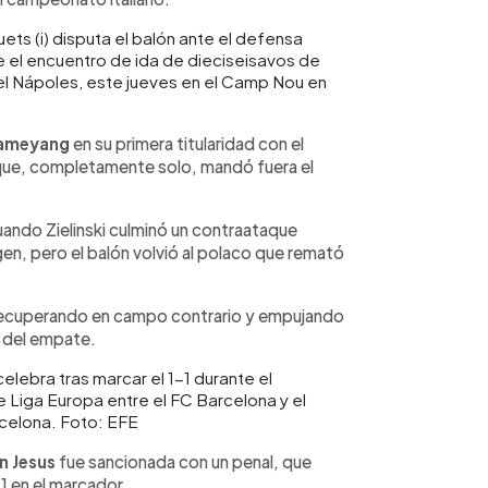
ts (i) disputa el balón ante el defensa
e el encuentro de ida de dieciseisavos de
 el Nápoles, este jueves en el Camp Nou en
bameyang
en su primera titularidad con el
ue, completamente solo, mandó fuera el
uando Zielinski culminó un contraataque
en, pero el balón volvió al polaco que remató
, recuperando en campo contrario y empujando
o del empate.
celebra tras marcar el 1-1 durante el
e Liga Europa entre el FC Barcelona y el
celona. Foto: EFE
n Jesus
fue sancionada con un penal, que
1 en el marcador.