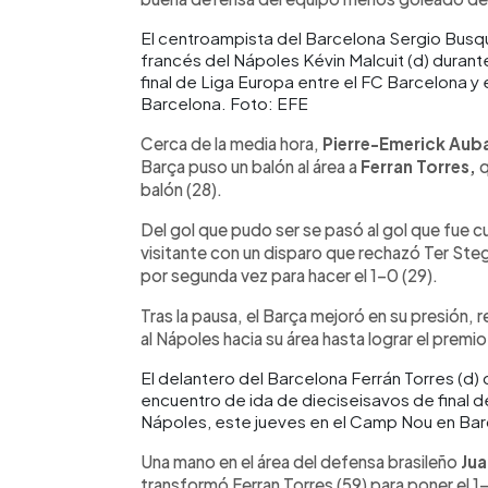
El centroampista del Barcelona Sergio Busque
francés del Nápoles Kévin Malcuit (d) durant
final de Liga Europa entre el FC Barcelona y
Barcelona. Foto: EFE
Cerca de la media hora,
Pierre-Emerick Au
Barça puso un balón al área a
Ferran Torres,
q
balón (28).
Del gol que pudo ser se pasó al gol que fue c
visitante con un disparo que rechazó Ter Steg
por segunda vez para hacer el 1-0 (29).
Tras la pausa, el Barça mejoró en su presión
al Nápoles hacia su área hasta lograr el premi
El delantero del Barcelona Ferrán Torres (d) 
encuentro de ida de dieciseisavos de final d
Nápoles, este jueves en el Camp Nou en Bar
Una mano en el área del defensa brasileño
Jua
transformó Ferran Torres (59) para poner el 1-