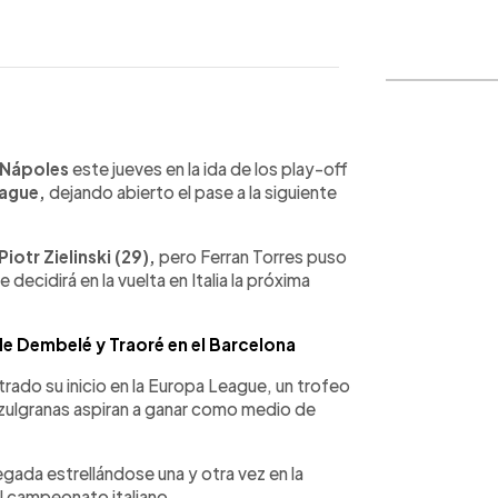
WhatsApp
Copiar link
Nápoles
este jueves en la ida de los play-off
ague,
dejando abierto el pase a la siguiente
Piotr Zielinski (29),
pero Ferran Torres puso
e decidirá en la vuelta en Italia la próxima
de Dembelé y Traoré en el Barcelona
trado su inicio en la Europa League, un trofeo
 azulgranas aspiran a ganar como medio de
gada estrellándose una y otra vez en la
 campeonato italiano.