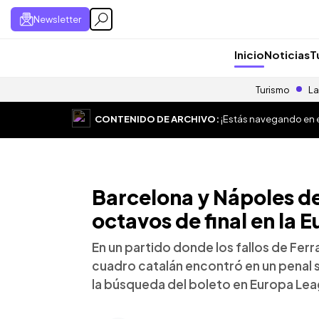
Newsletter
Inicio
Noticias
T
Turismo
La
CONTENIDO DE ARCHIVO:
¡Estás navegando en el
Barcelona y Nápoles de
octavos de final en la
En un partido donde los fallos de Ferra
cuadro catalán encontró en un penal su
la búsqueda del boleto en Europa Le