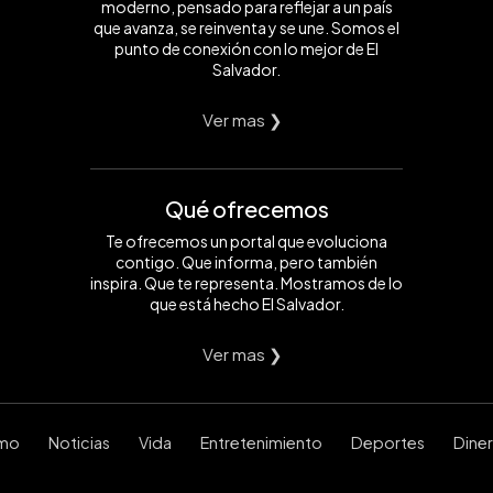
moderno, pensado para reflejar a un país
que avanza, se reinventa y se une. Somos el
punto de conexión con lo mejor de El
Salvador.
Ver mas ❯
Qué ofrecemos
Te ofrecemos un portal que evoluciona
contigo. Que informa, pero también
inspira. Que te representa. Mostramos de lo
que está hecho El Salvador.
Ver mas ❯
smo
Noticias
Vida
Entretenimiento
Deportes
Dine