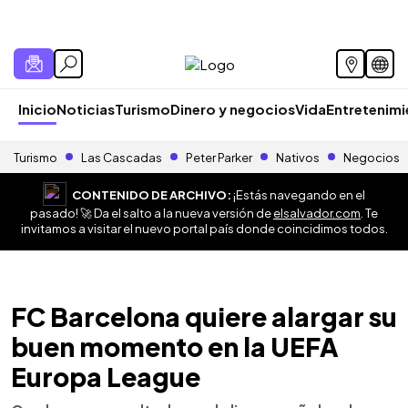
Inicio
Noticias
Turismo
Dinero y negocios
Vida
Entretenim
Turismo
Las Cascadas
Peter Parker
Nativos
Negocios
CONTENIDO DE ARCHIVO:
¡Estás navegando en el
pasado! 🚀 Da el salto a la nueva versión de
elsalvador.com
. Te
invitamos a visitar el nuevo portal país donde coincidimos todos.
FC Barcelona quiere alargar su
buen momento en la UEFA
Europa League