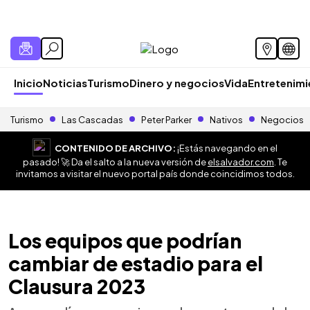
Inicio
Noticias
Turismo
Dinero y negocios
Vida
Entretenim
Turismo
Las Cascadas
Peter Parker
Nativos
Negocios
CONTENIDO DE ARCHIVO:
¡Estás navegando en el
pasado! 🚀 Da el salto a la nueva versión de
elsalvador.com
. Te
invitamos a visitar el nuevo portal país donde coincidimos todos.
Los equipos que podrían
cambiar de estadio para el
Clausura 2023