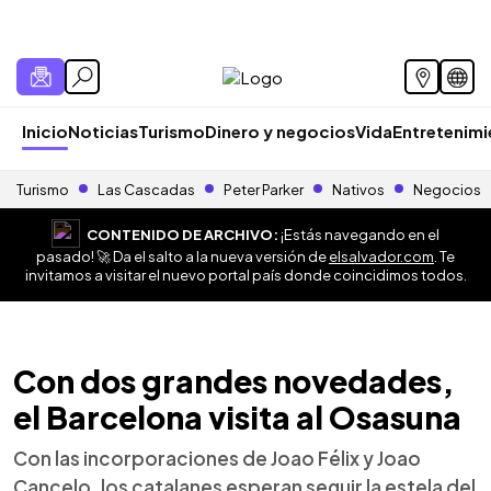
Inicio
Noticias
Turismo
Dinero y negocios
Vida
Entretenim
Turismo
Las Cascadas
Peter Parker
Nativos
Negocios
CONTENIDO DE ARCHIVO:
¡Estás navegando en el
pasado! 🚀 Da el salto a la nueva versión de
elsalvador.com
. Te
invitamos a visitar el nuevo portal país donde coincidimos todos.
Con dos grandes novedades,
el Barcelona visita al Osasuna
Con las incorporaciones de Joao Félix y Joao
Cancelo, los catalanes esperan seguir la estela del