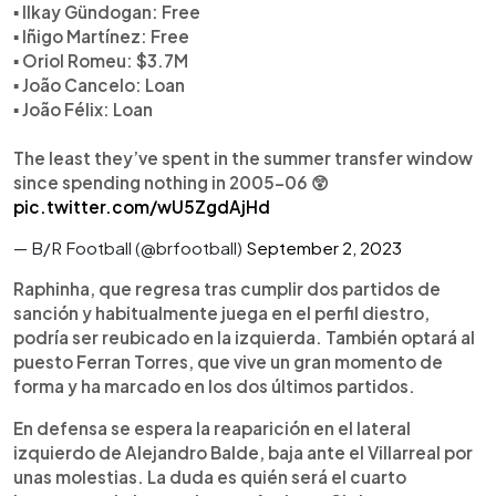
▪️ Ilkay Gündogan: Free
▪️ Iñigo Martínez: Free
▪️ Oriol Romeu: $3.7M
▪️ João Cancelo: Loan
▪️ João Félix: Loan
The least they’ve spent in the summer transfer window
since spending nothing in 2005-06 😲
pic.twitter.com/wU5ZgdAjHd
— B/R Football (@brfootball)
September 2, 2023
Raphinha, que regresa tras cumplir dos partidos de
sanción y habitualmente juega en el perfil diestro,
podría ser reubicado en la izquierda. También optará al
puesto Ferran Torres, que vive un gran momento de
forma y ha marcado en los dos últimos partidos.
En defensa se espera la reaparición en el lateral
izquierdo de Alejandro Balde, baja ante el Villarreal por
unas molestias. La duda es quién será el cuarto