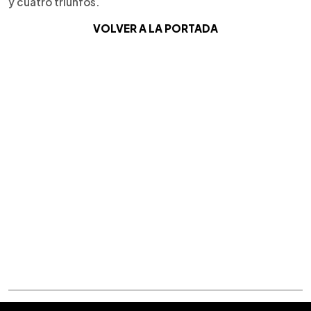
y cuatro triunfos.
VOLVER A LA PORTADA