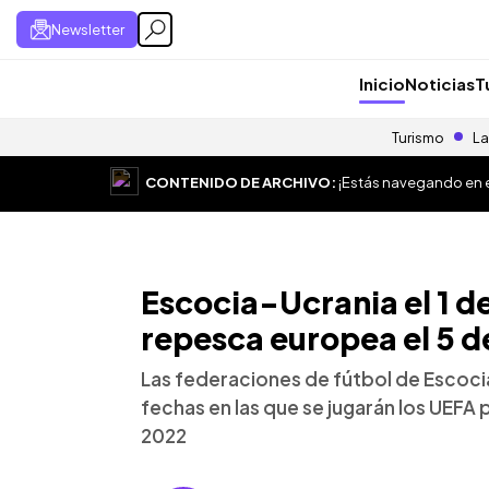
Newsletter
Inicio
Noticias
T
Turismo
La
CONTENIDO DE ARCHIVO:
¡Estás navegando en el
Escocia-Ucrania el 1 de 
repesca europea el 5 de
Las federaciones de fútbol de Escocia
fechas en las que se jugarán los UEFA 
2022