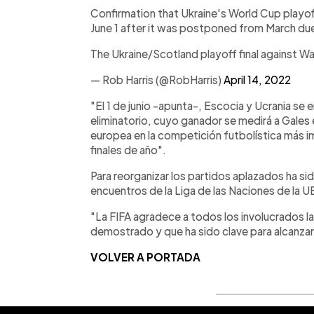
Confirmation that Ukraine's World Cup playoff
June 1 after it was postponed from March due
The Ukraine/Scotland playoff final against Wale
— Rob Harris (@RobHarris)
April 14, 2022
"El 1 de junio -apunta-, Escocia y Ucrania se 
eliminatorio, cuyo ganador se medirá a Gales el 
europea en la competición futbolística más im
finales de año".
Para reorganizar los partidos aplazados ha si
encuentros de la Liga de las Naciones de la U
"La FIFA agradece a todos los involucrados l
demostrado y que ha sido clave para alcanza
VOLVER A PORTADA