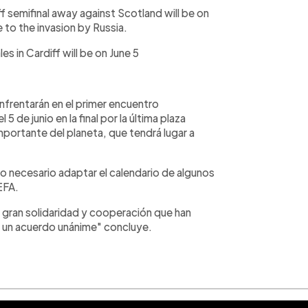
 semifinal away against Scotland will be on
 to the invasion by Russia.
s in Cardiff will be on June 5
enfrentarán en el primer encuentro
5 de junio en la final por la última plaza
portante del planeta, que tendrá lugar a
do necesario adaptar el calendario de algunos
EFA.
a gran solidaridad y cooperación que han
r un acuerdo unánime" concluye.