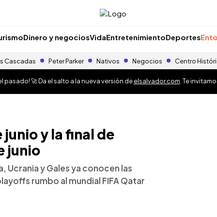
urismo
Dinero y negocios
Vida
Entretenimiento
Deportes
Ento
s Cascadas
Peter Parker
Nativos
Negocios
Centro Histór
 pasado! 🚀 Da el salto a la nueva versión de
elsalvador.com
. Te invitam
junio y la final de
 junio
, Ucrania y Gales ya conocen las
playoffs rumbo al mundial FIFA Qatar