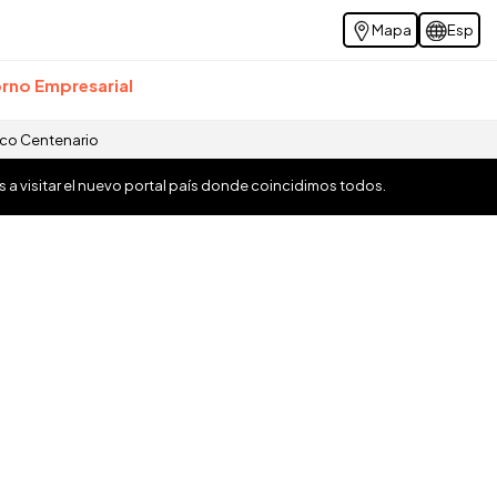
Mapa
Esp
rno Empresarial
ico Centenario
os a visitar el nuevo portal país donde coincidimos todos.