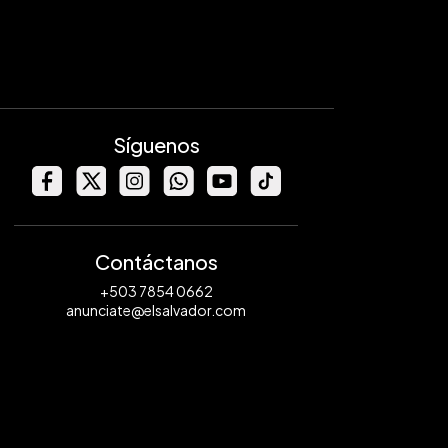
Síguenos
Contáctanos
+503 7854 0662
anunciate@elsalvador.com