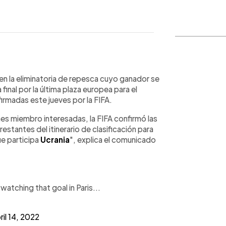
WhatsApp
Copiar link
o en la eliminatoria de repesca cuyo ganador se
a final por la última plaza europea para el
irmadas este jueves por la FIFA.
nes miembro interesadas, la FIFA confirmó las
estantes del itinerario de clasificación para
ue participa
Ucrania
", explica el comunicado
atching that goal in Paris...
ril 14, 2022