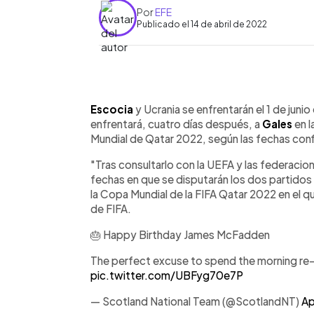
Por
EFE
Publicado el 14 de abril de 2022
0:00
Facebook
Twitter
►
Escuchar artículo
Escocia
y Ucrania se enfrentarán el 1 de juni
enfrentará, cuatro días después, a
Gales
en l
Mundial de Qatar 2022, según las fechas conf
"Tras consultarlo con la UEFA y las federacio
fechas en que se disputarán los dos partidos r
la Copa Mundial de la FIFA Qatar 2022 en el q
de FIFA.
🎂 Happy Birthday James McFadden
The perfect excuse to spend the morning re-w
pic.twitter.com/UBFyg70e7P
— Scotland National Team (@ScotlandNT)
Ap