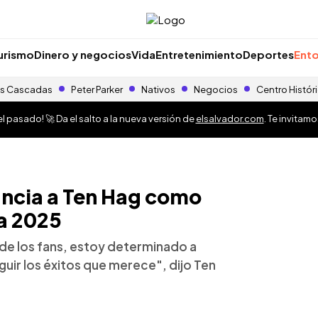
urismo
Dinero y negocios
Vida
Entretenimiento
Deportes
Ento
s Cascadas
Peter Parker
Nativos
Negocios
Centro Histór
 pasado! 🚀 Da el salto a la nueva versión de
elsalvador.com
. Te invitam
ncia a Ten Hag como
a 2025
 de los fans, estoy determinado a
uir los éxitos que merece", dijo Ten