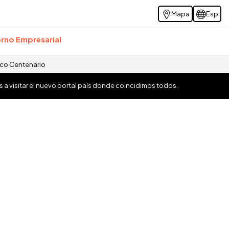
Mapa
Esp
rno Empresarial
ico Centenario
os a visitar el nuevo portal país donde coincidimos todos.