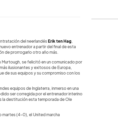
WhatsApp
Copiar link
ontratación del neerlandés
Erik ten Hag
,
evo entrenador a partir del final de esta
ón de prorrogarlo otro año más.
hn Murtough, se felicitó en un comunicado por
 más ilusionantes y exitosos de Europa,
que de sus equipos y su compromiso con los
ndes equipos de Inglaterra, inmerso en una
dido ser corregida por el entrenador interino
as la destitución esta temporada de Ole
do martes (4-0), el United marcha