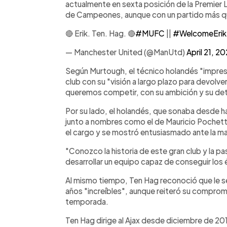
actualmente en sexta posición de la Premier 
de Campeones, aunque con un partido más qu
🔴 Erik. Ten. Hag. 🔴
#MUFC
||
#WelcomeErik
— Manchester United (@ManUtd)
April 21, 2
Según Murtough, el técnico holandés "impre
club con su "visión a largo plazo para devolver
queremos competir, con su ambición y su det
Por su lado, el holandés, que sonaba desde h
junto a nombres como el de Mauricio Pochett
el cargo y se mostró entusiasmado ante la ma
"Conozco la historia de este gran club y la p
desarrollar un equipo capaz de conseguir los
Al mismo tiempo, Ten Hag reconoció que le ser
años "increíbles", aunque reiteró su compromis
temporada.
Ten Hag dirige al Ajax desde diciembre de 201