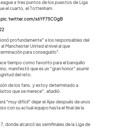
League a tres puntos de los puestos de Liga
e el cuarto, el Tottenham.
pic.twitter.com/x6YF75C0gB
022
sionó profundamente" a los responsables del
 al Manchester United al nivel al que
erminación para conseguirlo".
ace tiempo como favorito para el banquillo
ino, manifestó que es un "gran honor" asumir
gnitud del reto.
asión de los fans, y estoy determinado a
 éxitos que se merece", añadió.
á "muy difícil" dejar el Ajax después de unos
o con su actual equipo hasta el final de la
7, donde alcanzó las semifinales de la Liga de