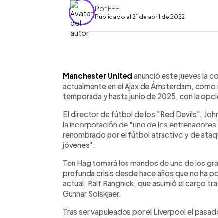
Por
EFE
Publicado el 21 de abril de 2022
0:00
Facebook
Twitter
►
Escuchar artículo
Manchester United
anunció este jueves la c
actualmente en el Ajax de Ámsterdam, como nu
temporada y hasta junio de 2025, con la opci
El director de fútbol de los "Red Devils", Jo
la incorporación de "uno de los entrenadores
renombrado por el fútbol atractivo y de ata
jóvenes".
Ten Hag tomará los mandos de uno de los gra
profunda crisis desde hace años que no ha po
actual, Ralf Rangnick, que asumió el cargo tr
Gunnar Solskjaer.
Tras ser vapuleados por el Liverpool el pasa