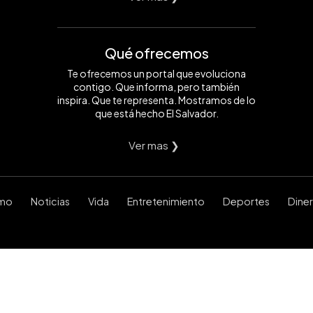
Qué ofrecemos
Te ofrecemos un portal que evoluciona
contigo. Que informa, pero también
inspira. Que te representa. Mostramos de lo
que está hecho El Salvador.
Ver mas ❯
smo
Noticias
Vida
Entretenimiento
Deportes
Dine