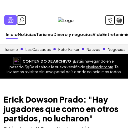
Inicio
Noticias
Turismo
Dinero y negocios
Vida
Entretenim
Turismo
Las Cascadas
Peter Parker
Nativos
Negocios
CONTENIDO DE ARCHIVO:
¡Estás navegando en el
pasado! 🚀 Da el salto a la nueva versión de
elsalvador.com
. Te
invitamos a visitar el nuevo portal país donde coincidimos todos.
Erick Dowson Prado: "Hay
jugadores que como en otros
partidos, no lucharon"