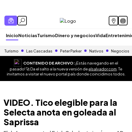
Inicio
Noticias
Turismo
Dinero y negocios
Vida
Entretenim
Turismo
Las Cascadas
Peter Parker
Nativos
Negocios
CONTENIDO DE ARCHIVO:
¡Estás navegando en el
pasado! 🚀 Da el salto a la nueva versión de
elsalvador.com
. Te
invitamos a visitar el nuevo portal país donde coincidimos todos.
VIDEO. Tico elegible para la
Selecta anota en goleada al
Saprissa