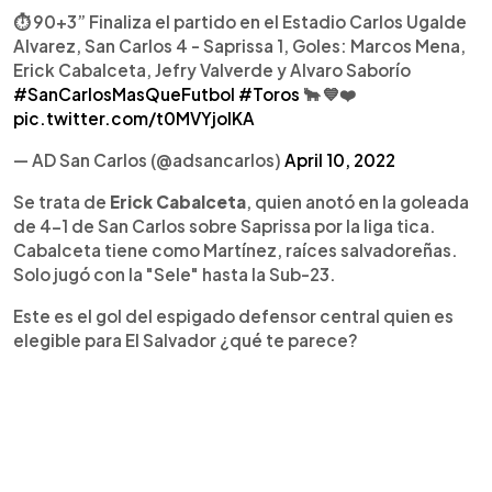
⏱ 90+3” Finaliza el partido en el Estadio Carlos Ugalde
Alvarez, San Carlos 4 - Saprissa 1, Goles: Marcos Mena,
Erick Cabalceta, Jefry Valverde y Alvaro Saborío
#SanCarlosMasQueFutbol
#Toros
🐂 💙❤️
pic.twitter.com/t0MVYjoIKA
— AD San Carlos (@adsancarlos)
April 10, 2022
Se trata de
Erick Cabalceta
, quien anotó en la goleada
de 4-1 de San Carlos sobre Saprissa por la liga tica.
Cabalceta tiene como Martínez, raíces salvadoreñas.
Solo jugó con la "Sele" hasta la Sub-23.
Este es el gol del espigado defensor central quien es
elegible para El Salvador ¿qué te parece?