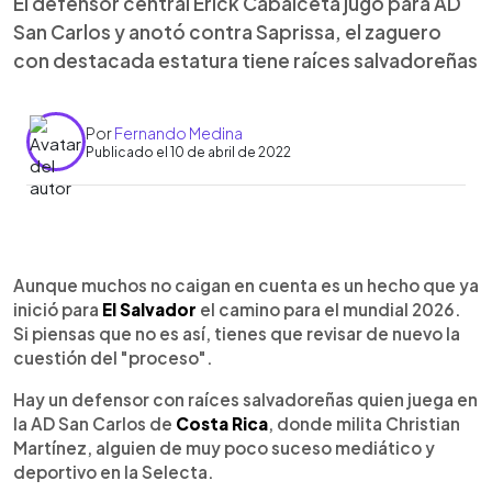
El defensor central Erick Cabalceta jugó para AD
San Carlos y anotó contra Saprissa, el zaguero
con destacada estatura tiene raíces salvadoreñas
Por
Fernando Medina
Publicado el 10 de abril de 2022
0:00
►
Escuchar artículo
Aunque muchos no caigan en cuenta es un hecho que ya
inició para
El Salvador
el camino para el mundial 2026.
Si piensas que no es así, tienes que revisar de nuevo la
cuestión del "proceso".
Hay un defensor con raíces salvadoreñas quien juega en
la AD San Carlos de
Costa Rica
, donde milita Christian
Martínez, alguien de muy poco suceso mediático y
deportivo en la Selecta.