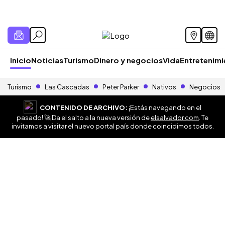
Inicio
Noticias
Turismo
Dinero y negocios
Vida
Entretenim
Turismo
Las Cascadas
Peter Parker
Nativos
Negocios
CONTENIDO DE ARCHIVO:
¡Estás navegando en el
pasado! 🚀 Da el salto a la nueva versión de
elsalvador.com
. Te
invitamos a visitar el nuevo portal país donde coincidimos todos.