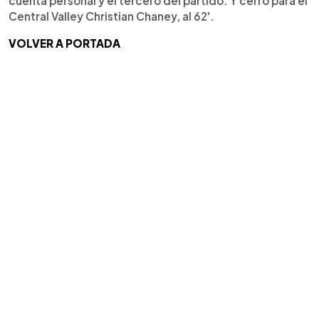
cuenta personal y el tercero del partido. Y cerró para el
Central Valley Christian Chaney, al 62'.
VOLVER A PORTADA