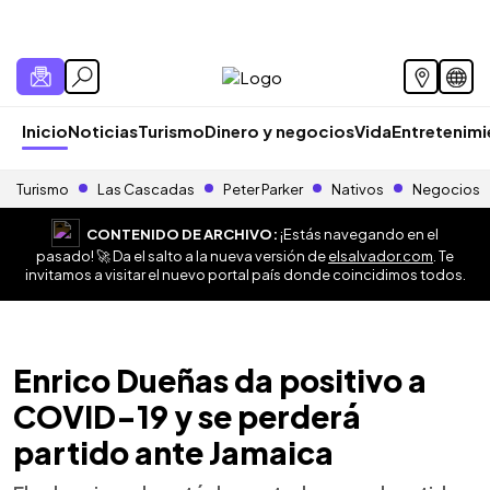
Inicio
Noticias
Turismo
Dinero y negocios
Vida
Entretenim
Turismo
Las Cascadas
Peter Parker
Nativos
Negocios
CONTENIDO DE ARCHIVO:
¡Estás navegando en el
pasado! 🚀 Da el salto a la nueva versión de
elsalvador.com
. Te
invitamos a visitar el nuevo portal país donde coincidimos todos.
Enrico Dueñas da positivo a
COVID-19 y se perderá
partido ante Jamaica