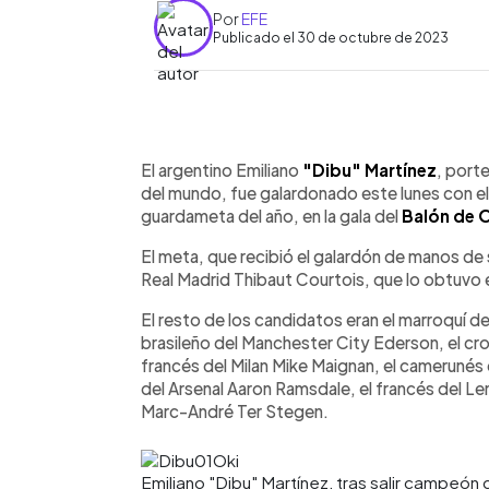
Por
EFE
Publicado el 30 de octubre de 2023
0:00
Facebook
Twitter
►
Escuchar artículo
El argentino Emiliano
"Dibu" Martínez
, port
del mundo, fue galardonado este lunes con el
guardameta del año, en la gala del
Balón de 
El meta, que recibió el galardón de manos de 
Real Madrid Thibaut Courtois, que lo obtuvo 
El resto de los candidatos eran el marroquí del
brasileño del Manchester City Ederson, el cr
francés del Milan Mike Maignan, el camerunés
del Arsenal Aaron Ramsdale, el francés del Le
Marc-André Ter Stegen.
Emiliano "Dibu" Martínez, tras salir campeón