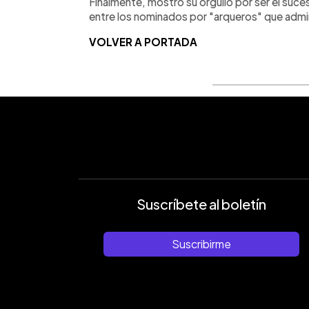
Finalmente, mostró su orgullo por ser el su
entre los nominados por "arqueros" que adm
VOLVER A PORTADA
Suscríbete al boletín
Suscribirme