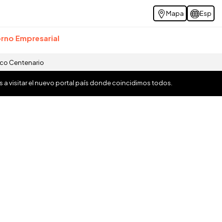
Mapa
Esp
rno Empresarial
ico Centenario
os a visitar el nuevo portal país donde coincidimos todos.