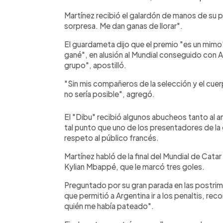
Martínez recibió el galardón de manos de su p
sorpresa. Me dan ganas de llorar".
El guardameta dijo que el premio "es un mimo"
gané", en alusión al Mundial conseguido con Ar
grupo", apostilló.
"Sin mis compañeros de la selección y el cuerpo
no sería posible", agregó.
El "Dibu" recibió algunos abucheos tanto al
tal punto que uno de los presentadores de la 
respeto al público francés.
Martínez habló de la final del Mundial de Catar 
Kylian Mbappé, que le marcó tres goles.
Preguntado por su gran parada en las postrime
que permitió a Argentina ir a los penaltis, rec
quién me había pateado".