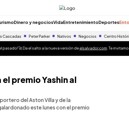
urismo
Dinero y negocios
Vida
Entretenimiento
Deportes
Ento
s Cascadas
Peter Parker
Nativos
Negocios
Centro Histór
 pasado! 🚀 Da el salto a la nueva versión de
elsalvador.com
. Te invitam
 el premio Yashin al
portero del Aston Villa y de la
alardonado este lunes con el premio