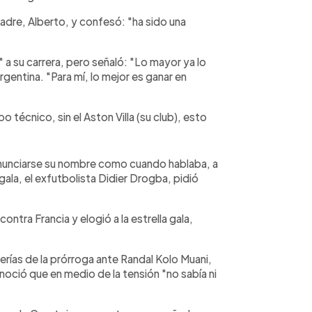
adre, Alberto, y confesó: "ha sido una
 a su carrera, pero señaló: "Lo mayor ya lo
gentina. "Para mí, lo mejor es ganar en
 técnico, sin el Aston Villa (su club), esto
 anunciarse su nombre como cuando hablaba, a
gala, el exfutbolista Didier Drogba, pidió
contra Francia y elogió a la estrella gala,
rías de la prórroga ante Randal Kolo Muani,
onoció que en medio de la tensión "no sabía ni