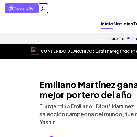
Newsletter
Inicio
Noticias
T
Turismo
La
CONTENIDO DE ARCHIVO:
¡Estás navegando en el
Emiliano Martínez gana
mejor portero del año
El argentino Emiliano "Dibu" Martínez, 
selección campeona del mundo, fue g
Yashin