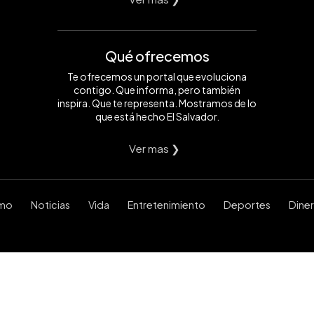
Qué ofrecemos
Te ofrecemos un portal que evoluciona
contigo. Que informa, pero también
inspira. Que te representa. Mostramos de lo
que está hecho El Salvador.
Ver mas ❯
smo
Noticias
Vida
Entretenimiento
Deportes
Dine