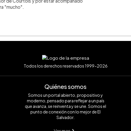
cesor de Courtois y por estar acompañado
ira "mucho".
Todos los derechos reservados 1999-2026
Quiénes somos
Somos un portal abierto, propositivo y
moderno, pensado para reflejar a un país
que avanza, se reinventa y se une. Somos el
punto de conexión con lo mejor de El
Salvador.
Ver mas ❯