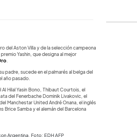
WhatsApp
Copiar link
ero del Aston Villa y de la selección campeona
 premio Yashin, que designa al mejor
Oro
.
su padre, sucede en el palmarés al belga del
el año pasado.
 Al Hilal Yasin Bono, Thibaut Courtois, el
oata del Fenerbache Dominik Livakovic, el
 del Manchestar United André Onana, el inglés
ns Brice Samba y el alemán del Barcelona
 con Argentina. Foto: EDH AFP