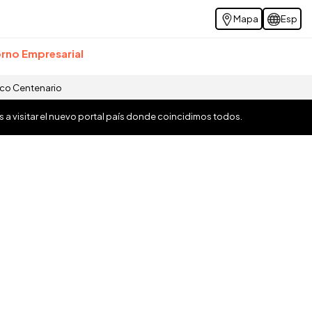
Mapa
Esp
rno Empresarial
ico Centenario
os a visitar el nuevo portal país donde coincidimos todos.