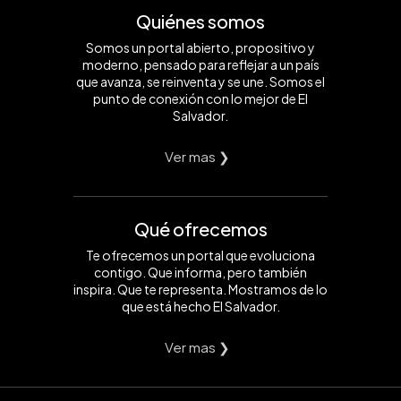
Quiénes somos
Somos un portal abierto, propositivo y
moderno, pensado para reflejar a un país
que avanza, se reinventa y se une. Somos el
punto de conexión con lo mejor de El
Salvador.
Ver mas ❯
Qué ofrecemos
Te ofrecemos un portal que evoluciona
contigo. Que informa, pero también
inspira. Que te representa. Mostramos de lo
que está hecho El Salvador.
Ver mas ❯