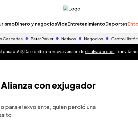
urismo
Dinero y negocios
Vida
Entretenimiento
Deportes
Ento
s Cascadas
Peter Parker
Nativos
Negocios
Centro Histór
 pasado! 🚀 Da el salto a la nueva versión de
elsalvador.com
. Te invitam
 Alianza con exjugador
co para el exvolante, quien perdió una
salto