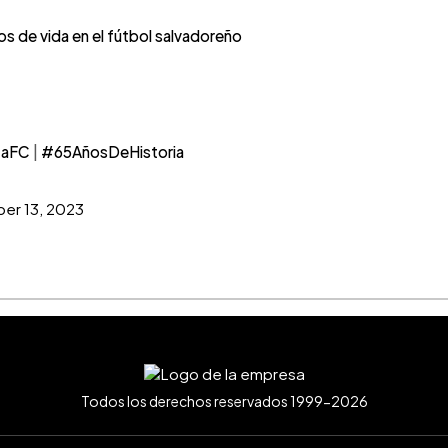
s de vida en el fútbol salvadoreño
zaFC
|
#65AñosDeHistoria
er 13, 2023
Todos los derechos reservados 1999-2026