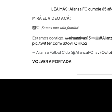
LEA MÁS: Alianza FC cumple 65 año
MIRÁ EL VIDEO ACÁ:
🅰️🤍 ¡𝑺𝒐𝒎𝒐𝒔 𝒖𝒏𝒂 𝒔𝒐𝒍𝒂 𝒇𝒂𝒎𝒊𝒍𝒊𝒂!
Estamos contigo,
@elmanrivas13
🫶🏼
#Alian
pic.twitter.com/SXovTQHK52
— Alianza Fútbol Club (@AlianzaFC_sv)
Octob
VOLVER A PORTADA