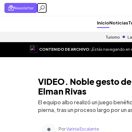
Newsletter
Inicio
Noticias
T
Turismo
La
CONTENIDO DE ARCHIVO:
¡Estás navegando en el
VIDEO. Noble gesto de
Elman Rivas
El equipo albo realizó un juego benéfi
pierna, tras un proceso largo por un a
Por
Varinia Escalante