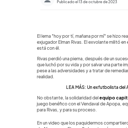
Publicado el 13 de octubre de 2023
0:00
Facebook
Twitter
►
Escuchar artículo
El lema "hoy por tí, mañana por mí" se hizo re
exjugador Elman Rivas. El exvolante militó en 
está con él.
Rivas perdió una pierna, después de un suceso
que luchó por su vida y por salvar una parte 
pese a las adversidades y a tratar de remedia
realidad.
LEA MÁS: Un exfutbolista del A
No obstante, la solidaridad del
equipo capit
juego benéfico con el Vendaval de Apopa, eq
para Rivas, y para su proceso.
En un video que los paquidermos compartier