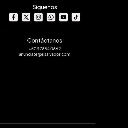
Síguenos
Contáctanos
+503 7854 0662
anunciate@elsalvador.com