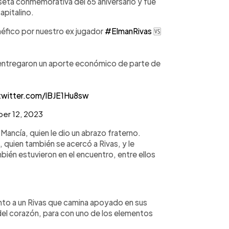
iseta conmemorativa del 65 aniversario y fue
apitalino.
néfico por nuestro ex jugador
#ElmanRivas
🆚
, entregaron un aporte económico de parte de
twitter.com/lBJE1Hu8sw
er 12, 2023
 Mancía, quien le dio un abrazo fraterno.
 quien también se acercó a Rivas, y le
én estuvieron en el encuentro, entre ellos
nto a un Rivas que camina apoyado en sus
 del corazón, para con uno de los elementos