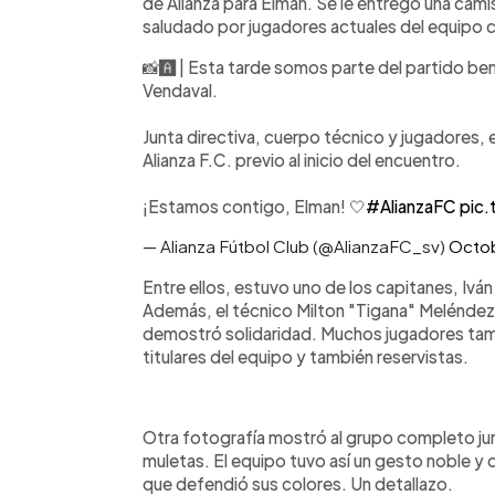
de Alianza para Elman. Se le entregó una cam
saludado por jugadores actuales del equipo c
📸🅰️ | Esta tarde somos parte del partido be
Vendaval.
Junta directiva, cuerpo técnico y jugadores
Alianza F.C. previo al inicio del encuentro.
¡Estamos contigo, Elman! 🤍
#AlianzaFC
pic.
— Alianza Fútbol Club (@AlianzaFC_sv)
Octob
Entre ellos, estuvo uno de los capitanes, Iván
Además, el técnico Milton "Tigana" Meléndez,
demostró solidaridad. Muchos jugadores tambi
titulares del equipo y también reservistas.
Otra fotografía mostró al grupo completo ju
muletas. El equipo tuvo así un gesto noble y
que defendió sus colores. Un detallazo.