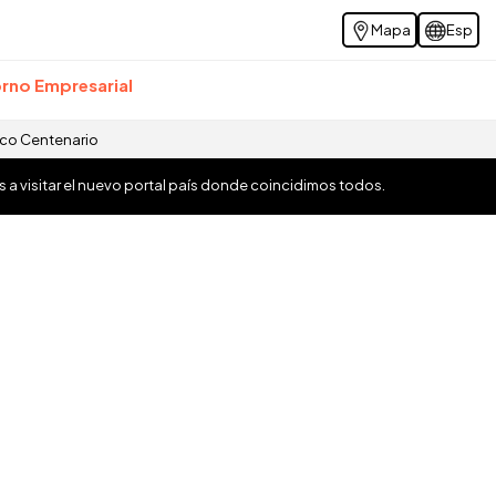
Mapa
Esp
rno Empresarial
ico Centenario
os a visitar el nuevo portal país donde coincidimos todos.