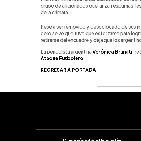
grupo de aficionados que lanzan espumas fes
de la cámara.
Pese a ser removido y descolocado de sus in
pero se ve que tuvo que esforzarse para log
retirarse del encuadre y deja que los argentin
La periodista argentina
Verónica Brunati
, re
Ataque Futbolero
.
REGRESAR A PORTADA
Suscríbete al boletín