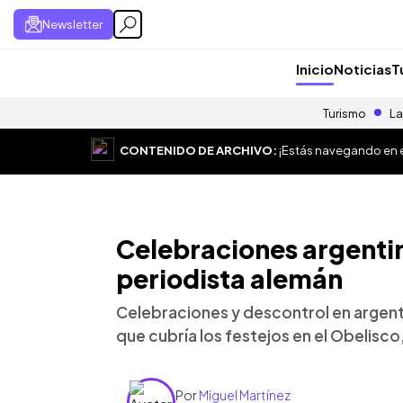
Newsletter
Inicio
Noticias
T
Turismo
La
CONTENIDO DE ARCHIVO:
¡Estás navegando en el
Celebraciones argentin
periodista alemán
Celebraciones y descontrol en argent
que cubría los festejos en el Obelisco
Por
Miguel Martínez