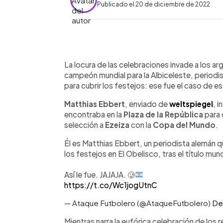
Publicado el 20 de diciembre de 2022
0:00
Facebook
Twitter
►
Escuchar artículo
La locura de las celebraciones invade a los arg
campeón mundial para la Albiceleste, periodis
para cubrir los festejos: ese fue el caso de e
Matthias Ebbert
, enviado de
weltspiegel
, 
encontraba en la
Plaza de la República
para c
selección a
Ezeiza
con la
Copa del Mundo
.
Él es Matthias Ebbert, un periodista alemán q
los festejos en El Obelisco, tras el título mund
Así le fue. JAJAJA.
🥲
https://t.co/Wc1jogUtnC
— Ataque Futbolero (@AtaqueFutbolero)
De
Mientras narra la eufórica celebración de los 