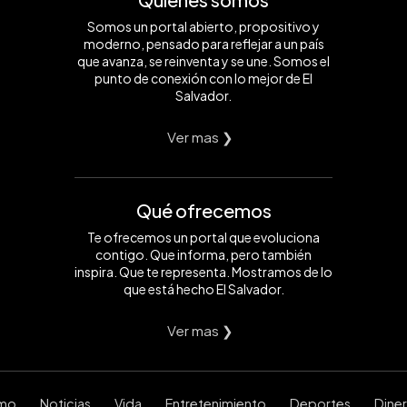
Somos un portal abierto, propositivo y
moderno, pensado para reflejar a un país
que avanza, se reinventa y se une. Somos el
punto de conexión con lo mejor de El
Salvador.
Ver mas ❯
Qué ofrecemos
Te ofrecemos un portal que evoluciona
contigo. Que informa, pero también
inspira. Que te representa. Mostramos de lo
que está hecho El Salvador.
Ver mas ❯
smo
Noticias
Vida
Entretenimiento
Deportes
Dine