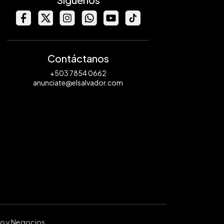
Contáctanos
+503 7854 0662
anunciate@elsalvador.com
ro y Negocios