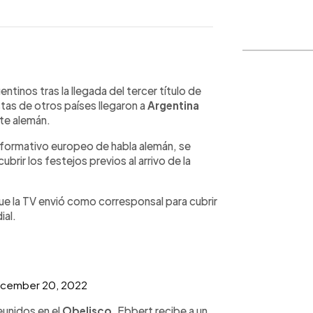
WhatsApp
Copiar link
entinos tras la llegada del tercer título de
tas de otros países llegaron a
Argentina
ste alemán.
informativo europeo de habla alemán, se
ubrir los festejos previos al arrivo de la
ue la TV envió como corresponsal para cubrir
ial.
cember 20, 2022
reunidos en el
Obelisco
, Ebbert recibe a un