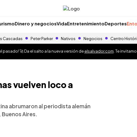
urismo
Dinero y negocios
Vida
Entretenimiento
Deportes
Ento
s Cascadas
Peter Parker
Nativos
Negocios
Centro Histór
 pasado! 🚀 Da el salto a la nueva versión de
elsalvador.com
. Te invitam
as vuelven loco a
ina abrumaron al periodista alemán
, Buenos Aires.