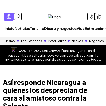
Inicio
Noticias
Turismo
Dinero y negocios
Vida
Entretenim
Turismo
Las Cascadas
Peter Parker
Nativos
Negocios
CONTENIDO DE ARCHIVO:
¡Estás navegando en el
pasado! 🚀 Da el salto a la nueva versión de
elsalvador.com
. Te
invitamos a visitar el nuevo portal país donde coincidimos todos.
Así responde Nicaragua a
quienes los desprecian de
cara al amistoso contra la
Selecta