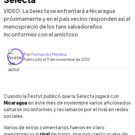
VIDEO. La Selecta se enfrentará a Nicaragua
próximamente y en el país vecino responden así al
menosprecio de los fans salvadoreños
inconformes con el amistoso
Por
Fernando Medina
Publicado el 11 de noviembre de 2022
0:00
►
Escuchar artículo
Cuando la Fesfut publicó que la Selecta jugará con
Nicaragua
en este mes de noviembre varios aficionados
saltaron inconformes y reclamaron por el rival en redes
sociales.
Varios de estos comentarios fueron en claro
menosprecio al
rival
de turno, que por cierto acaba de