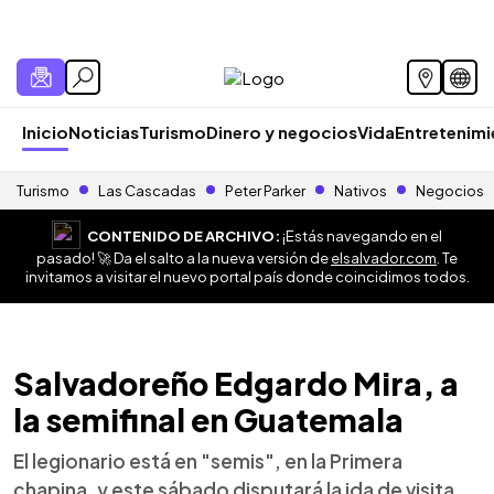
Inicio
Noticias
Turismo
Dinero y negocios
Vida
Entretenim
Turismo
Las Cascadas
Peter Parker
Nativos
Negocios
CONTENIDO DE ARCHIVO:
¡Estás navegando en el
pasado! 🚀 Da el salto a la nueva versión de
elsalvador.com
. Te
invitamos a visitar el nuevo portal país donde coincidimos todos.
Salvadoreño Edgardo Mira, a
la semifinal en Guatemala
El legionario está en "semis", en la Primera
chapina, y este sábado disputará la ida de visita.