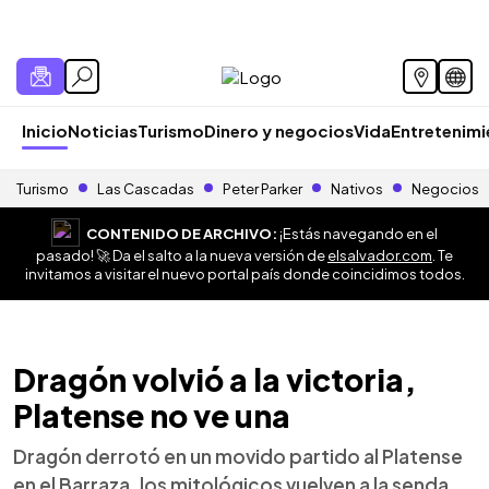
Inicio
Noticias
Turismo
Dinero y negocios
Vida
Entretenim
Turismo
Las Cascadas
Peter Parker
Nativos
Negocios
CONTENIDO DE ARCHIVO:
¡Estás navegando en el
pasado! 🚀 Da el salto a la nueva versión de
elsalvador.com
. Te
invitamos a visitar el nuevo portal país donde coincidimos todos.
Dragón volvió a la victoria,
Platense no ve una
Dragón derrotó en un movido partido al Platense
en el Barraza, los mitológicos vuelven a la senda