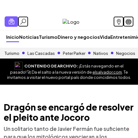
Inicio
Noticias
Turismo
Dinero y negocios
Vida
Entretenim
Turismo
Las Cascadas
Peter Parker
Nativos
Negocios
CONTENIDO DE ARCHIVO:
¡Estás navegando en el
pasado! 🚀 Da el salto a la nueva versión de
elsalvador.com
. Te
invitamos a visitar el nuevo portal país donde coincidimos todos.
Dragón se encargó de resolver
el pleito ante Jocoro
Un solitario tanto de Javier Fermán fue suficiente
para que los mitológicos vencieran a los