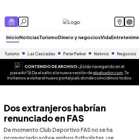
Inicio
Noticias
Turismo
Dinero y negocios
Vida
Entretenim
Turismo
Las Cascadas
Peter Parker
Nativos
Negocios
CONTENIDO DE ARCHIVO:
¡Estás navegando en el
pasado! 🚀 Da el salto a la nueva versión de
elsalvador.com
. Te
invitamos a visitar el nuevo portal país donde coincidimos todos.
Dos extranjeros habrían
renunciado en FAS
De momento Club Deportivo FAS no se ha
pronunciado sobre ambos futbolistas ¿se