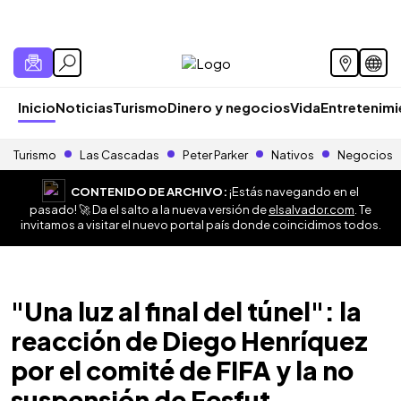
Inicio
Noticias
Turismo
Dinero y negocios
Vida
Entretenim
Turismo
Las Cascadas
Peter Parker
Nativos
Negocios
CONTENIDO DE ARCHIVO:
¡Estás navegando en el
pasado! 🚀 Da el salto a la nueva versión de
elsalvador.com
. Te
invitamos a visitar el nuevo portal país donde coincidimos todos.
"Una luz al final del túnel": la
reacción de Diego Henríquez
por el comité de FIFA y la no
suspensión de Fesfut