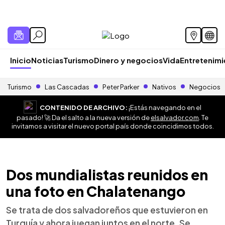
Inicio
Noticias
Turismo
Dinero y negocios
Vida
Entretenim
Turismo
Las Cascadas
Peter Parker
Nativos
Negocios
CONTENIDO DE ARCHIVO:
¡Estás navegando en el
pasado! 🚀 Da el salto a la nueva versión de
elsalvador.com
. Te
invitamos a visitar el nuevo portal país donde coincidimos todos.
Dos mundialistas reunidos en
una foto en Chalatenango
Se trata de dos salvadoreños que estuvieron en
Turquía y ahora juegan juntos en el norte. Se