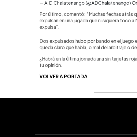
— A.D Chalatenango (@ADChalatenango)
Oc
Por último, comentó: "Muchas fechas atrás q
expulsan en una jugada que ni siquiera toco a M
expulsa".
Dos expulsados hubo por bando en el juego en
queda claro que habla, o mal del arbitraje o d
¿Habrá en la última jornada una sin tarjetas r
tu opinión.
VOLVER A PORTADA