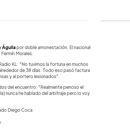
WhatsApp
Copiar link
a
Águila
por doble amonestación. El nacional
e Fermín Morales.
 Radio KL: "No tuvimos la fortuna en muchos
 alrededor de 38 días. Todo eso pasó factura
nsas y al portero lesionados".
ados del encuentro: "Realmente penoso el
la) nunca he hablado del arbitraje pero lo voy
sado Diego Coca
e