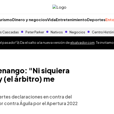
urismo
Dinero y negocios
Vida
Entretenimiento
Deportes
Ento
s Cascadas
Peter Parker
Nativos
Negocios
Centro Histór
 pasado! 🚀 Da el salto a la nueva versión de
elsalvador.com
. Te invitam
nango: "Ni siquiera
y (el árbitro) me
ertes declaraciones en contra del
or contra Águila por el Apertura 2022