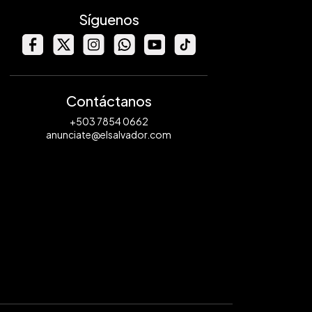
Síguenos
Contáctanos
+503 7854 0662
anunciate@elsalvador.com