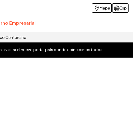
Mapa
Esp
rno Empresarial
ico Centenario
os a visitar el nuevo portal país donde coincidimos todos.