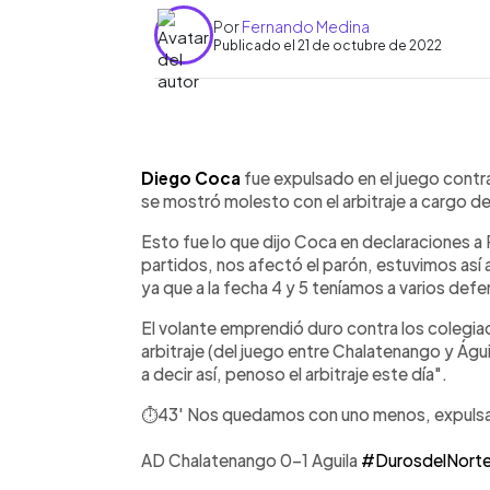
Por
Fernando Medina
Publicado el 21 de octubre de 2022
0:00
Facebook
Twitter
►
Escuchar artículo
Diego Coca
fue expulsado en el juego contr
se mostró molesto con el arbitraje a cargo d
Esto fue lo que dijo Coca en declaraciones a
partidos, nos afectó el parón, estuvimos así
ya que a la fecha 4 y 5 teníamos a varios defe
El volante emprendió duro contra los colegi
arbitraje (del juego entre Chalatenango y Águi
a decir así, penoso el arbitraje este día".
⏱️43' Nos quedamos con uno menos, expul
AD Chalatenango 0-1 Aguila
#DurosdelNort