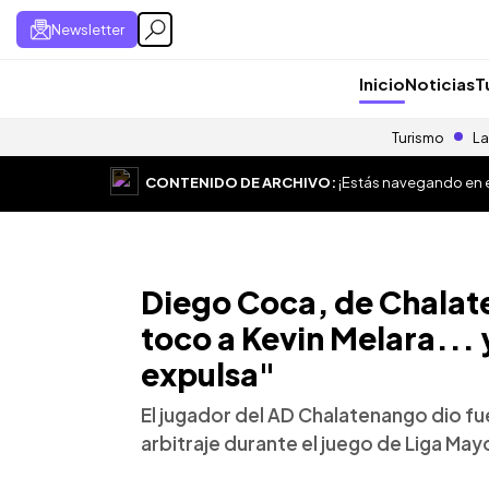
Newsletter
Inicio
Noticias
T
Turismo
La
CONTENIDO DE ARCHIVO:
¡Estás navegando en el
Diego Coca, de Chalate
toco a Kevin Melara... 
expulsa"
El jugador del AD Chalatenango dio fu
arbitraje durante el juego de Liga May