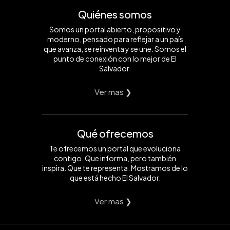
Quiénes somos
Somos un portal abierto, propositivo y
moderno, pensado para reflejar a un país
que avanza, se reinventa y se une. Somos el
punto de conexión con lo mejor de El
Salvador.
Ver mas ❯
Qué ofrecemos
Te ofrecemos un portal que evoluciona
contigo. Que informa, pero también
inspira. Que te representa. Mostramos de lo
que está hecho El Salvador.
Ver mas ❯