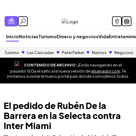
Inicio
Noticias
Turismo
Dinero y negocios
Vida
Entretenim
Turismo
Las Cascadas
Peter Parker
Nativos
Negocios
CONTENIDO DE ARCHIVO:
¡Estás navegando en el
pasado! 🚀 Da el salto a la nueva versión de
elsalvador.com
. Te
invitamos a visitar el nuevo portal país donde coincidimos todos.
El pedido de Rubén De la
Barrera en la Selecta contra
Inter Miami