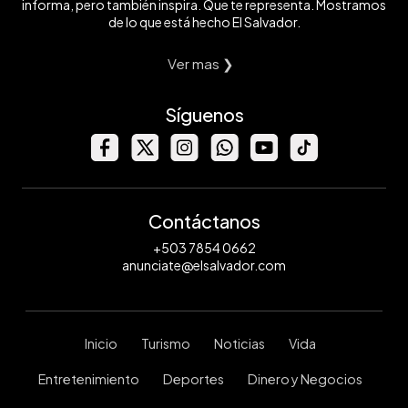
informa, pero también inspira. Que te representa. Mostramos
de lo que está hecho El Salvador.
Ver mas ❯
Síguenos
Contáctanos
+503 7854 0662
anunciate@elsalvador.com
Inicio
Turismo
Noticias
Vida
Entretenimiento
Deportes
Dinero y Negocios