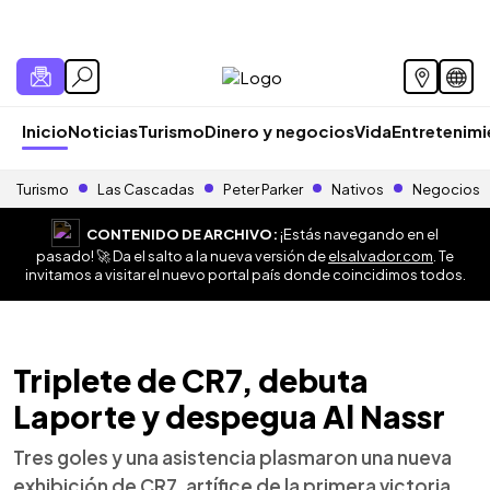
Inicio
Noticias
Turismo
Dinero y negocios
Vida
Entretenim
Turismo
Las Cascadas
Peter Parker
Nativos
Negocios
CONTENIDO DE ARCHIVO:
¡Estás navegando en el
pasado! 🚀 Da el salto a la nueva versión de
elsalvador.com
. Te
invitamos a visitar el nuevo portal país donde coincidimos todos.
Triplete de CR7, debuta
Laporte y despegua Al Nassr
Tres goles y una asistencia plasmaron una nueva
exhibición de CR7, artífice de la primera victoria