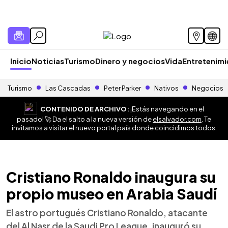
Inicio
Noticias
Turismo
Dinero y negocios
Vida
Entretenim
Turismo
Las Cascadas
Peter Parker
Nativos
Negocios
CONTENIDO DE ARCHIVO:
¡Estás navegando en el
pasado! 🚀 Da el salto a la nueva versión de
elsalvador.com
. Te
invitamos a visitar el nuevo portal país donde coincidimos todos.
Cristiano Ronaldo inaugura su
propio museo en Arabia Saudí
El astro portugués Cristiano Ronaldo, atacante
del Al Nasr de la Saudi Pro League, inauguró su